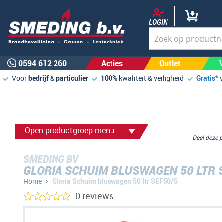
LOGIN
0594 612 260
Acties
Outlet
Voor
bedrijf
&
particulier
100%
kwaliteit & veiligheid
Gratis*
Open productgroep menu
Deel deze
SMEDING BV
GLORIA SCHUIM BLUSWAGEN 50 LTR 
Home
Gloria Schuim bluswagen 50 ltr SEF50/5
0 reviews
Ga