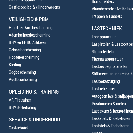
Brandmelders
Gasflesopslag & cilinderwagens
Vlamdovende afvalbakke
Trappen & Ladders
VEILIGHEID & PBM
Hand- en Arm bescherming
LASTECHNIEK
Ademhalingsbescherming
Lasapparatuur
BHV en EHBO Artikelen
Laspistolen & Lastoortse
Gehoorbescherming
Slijtonderdelen
Hoofdbescherming
Plasma apparatuur
Kleding
Lastoevoegmaterialen
Oogbescherming
Stiftlassen en Induction 
Voetbescherming
Lasrookafzuiging
Lastoebehoren
OPLEIDING & TRAINING
Autogeen las- & snijappa
VR Firetrainer
Positioneren & meten
BHV & Herhaling
Lasdekens & lasgordijnen
Laskabels & toebehoren
SERVICE & ONDERHOUD
Lastafels & Toebehoren
Gastechniek