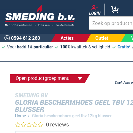
LOGIN
0594 612 260
Acties
Outlet
Voor
bedrijf
&
particulier
100%
kwaliteit & veiligheid
Gratis*
Open productgroep menu
Deel deze
SMEDING BV
GLORIA BESCHERMHOES GEEL TBV 1
BLUSSER
Home
Gloria beschermhoes geel tbv 12kg blusser
0 reviews