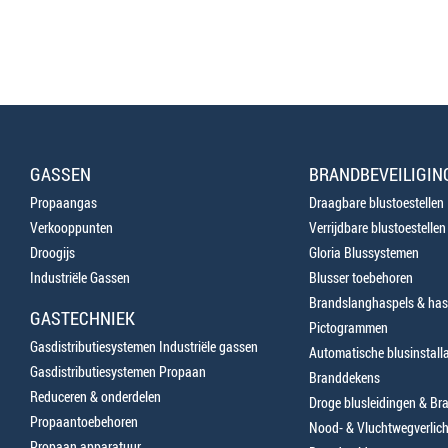
GASSEN
BRANDBEVEILIGIN
Propaangas
Draagbare blustoestellen
Verkooppunten
Verrijdbare blustoestellen
Droogijs
Gloria Blussystemen
Industriële Gassen
Blusser toebehoren
Brandslanghaspels & has
GASTECHNIEK
Pictogrammen
Gasdistributiesystemen Industriële gassen
Automatische blusinstalla
Gasdistributiesystemen Propaan
Branddekens
Reduceren & onderdelen
Droge blusleidingen & B
Propaantoebehoren
Nood- & Vluchtwegverlich
Propaan apparatuur