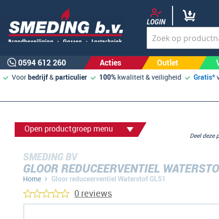
LOGIN
0594 612 260
Acties
Outlet
Voor
bedrijf
&
particulier
100%
kwaliteit & veiligheid
Gratis*
Open productgroep menu
Deel deze
SMEDING BV
GLOOR REDUCEERVENTIEL WATERSTO
Home
Gloor reduceerventiel Waterstof GL51
0 reviews
Ga