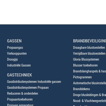
GASSEN
BRANDBEVEILIGIN
Propaangas
Draagbare blustoestellen
Verkooppunten
Verrijdbare blustoestellen
Droogijs
Gloria Blussystemen
Industriële Gassen
Blusser toebehoren
Brandslanghaspels & has
GASTECHNIEK
Pictogrammen
Gasdistributiesystemen Industriële gassen
Automatische blusinstalla
Gasdistributiesystemen Propaan
Branddekens
Reduceren & onderdelen
Droge blusleidingen & B
Propaantoebehoren
Nood- & Vluchtwegverlich
Propaan apparatuur