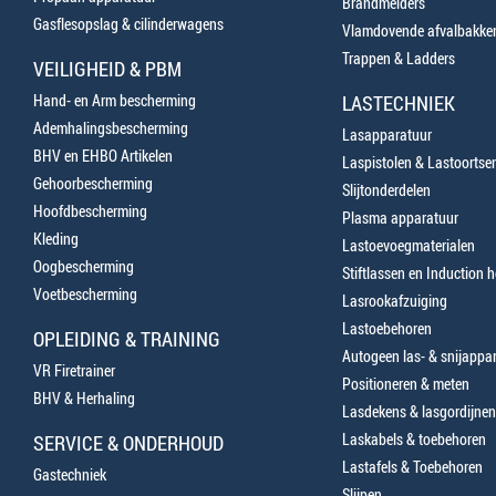
Brandmelders
Gasflesopslag & cilinderwagens
Vlamdovende afvalbakke
Trappen & Ladders
VEILIGHEID & PBM
Hand- en Arm bescherming
LASTECHNIEK
Ademhalingsbescherming
Lasapparatuur
BHV en EHBO Artikelen
Laspistolen & Lastoortse
Gehoorbescherming
Slijtonderdelen
Hoofdbescherming
Plasma apparatuur
Kleding
Lastoevoegmaterialen
Oogbescherming
Stiftlassen en Induction 
Voetbescherming
Lasrookafzuiging
Lastoebehoren
OPLEIDING & TRAINING
Autogeen las- & snijappa
VR Firetrainer
Positioneren & meten
BHV & Herhaling
Lasdekens & lasgordijnen
Laskabels & toebehoren
SERVICE & ONDERHOUD
Lastafels & Toebehoren
Gastechniek
Slijpen