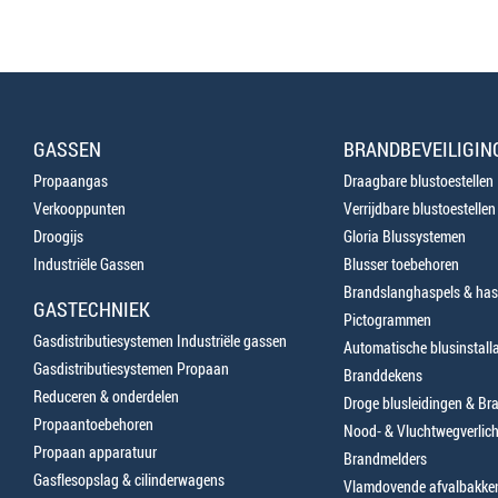
GASSEN
BRANDBEVEILIGIN
Propaangas
Draagbare blustoestellen
Verkooppunten
Verrijdbare blustoestellen
Droogijs
Gloria Blussystemen
Industriële Gassen
Blusser toebehoren
Brandslanghaspels & has
GASTECHNIEK
Pictogrammen
Gasdistributiesystemen Industriële gassen
Automatische blusinstalla
Gasdistributiesystemen Propaan
Branddekens
Reduceren & onderdelen
Droge blusleidingen & B
Propaantoebehoren
Nood- & Vluchtwegverlich
Propaan apparatuur
Brandmelders
Gasflesopslag & cilinderwagens
Vlamdovende afvalbakke