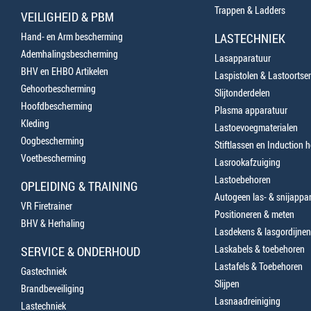
Trappen & Ladders
VEILIGHEID & PBM
Hand- en Arm bescherming
LASTECHNIEK
Ademhalingsbescherming
Lasapparatuur
BHV en EHBO Artikelen
Laspistolen & Lastoortse
Gehoorbescherming
Slijtonderdelen
Hoofdbescherming
Plasma apparatuur
Kleding
Lastoevoegmaterialen
Oogbescherming
Stiftlassen en Induction 
Voetbescherming
Lasrookafzuiging
Lastoebehoren
OPLEIDING & TRAINING
Autogeen las- & snijappa
VR Firetrainer
Positioneren & meten
BHV & Herhaling
Lasdekens & lasgordijnen
Laskabels & toebehoren
SERVICE & ONDERHOUD
Lastafels & Toebehoren
Gastechniek
Slijpen
Brandbeveiliging
Lasnaadreiniging
Lastechniek