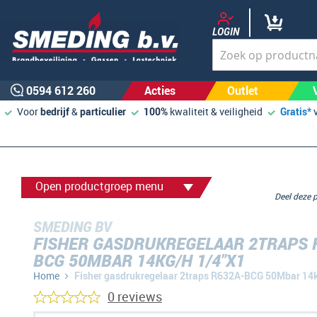
LOGIN
0594 612 260
Acties
Outlet
Voor
bedrijf
&
particulier
100%
kwaliteit & veiligheid
Gratis*
Open productgroep menu
Deel deze
SMEDING BV
FISHER GASDRUKREGELAAR 2TRAPS 
BCG 50MBAR 14KG/H 1/4"X1
Home
Fisher gasdrukregelaar 2traps R632A-BCG 50Mbar 14
0 reviews