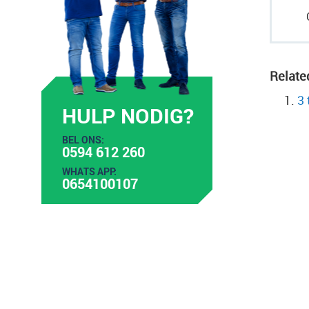
Relate
3 
HULP NODIG?
BEL ONS:
0594 612 260
WHATS APP:
0654100107