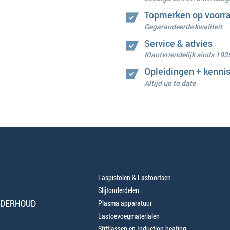
Topmerken op voorr
Gegarandeerde kwaliteit
Service & advies
Klantvriendelijk sinds 192
Opleidingen + kenni
Altijd up to date
Laspistolen & Lastoortsen
Slijtonderdelen
NDERHOUD
Plasma apparatuur
Lastoevoegmaterialen
Stiftlassen en Induction heating