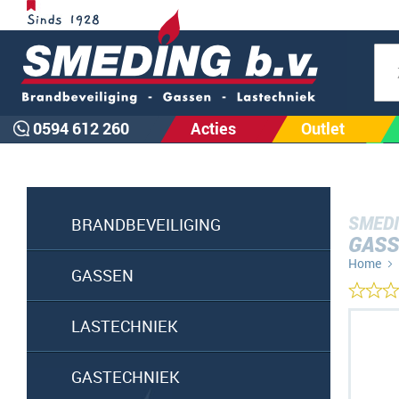
Zoe
0594 612 260
Acties
Outlet
SMEDI
BRANDBEVEILIGING
GASS
Home
GASSEN
Ga
LASTECHNIEK
naar
het
GASTECHNIEK
einde