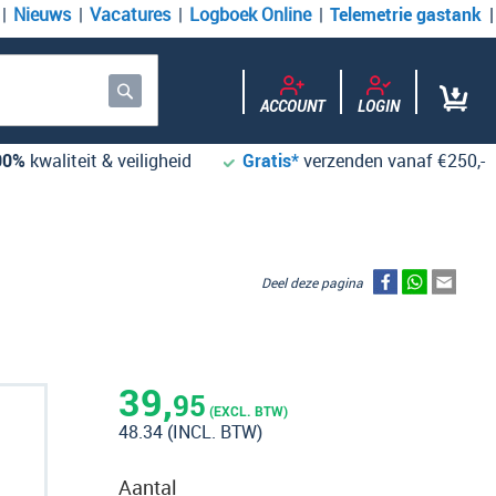
Nieuws
Vacatures
Logboek Online
Telemetrie gastank
ACCOUNT
LOGIN
Zoek
00%
kwaliteit & veiligheid
Gratis*
verzenden vanaf €250,-
Deel deze pagina
39,
95
(EXCL. BTW)
48.34
(INCL. BTW)
Aantal