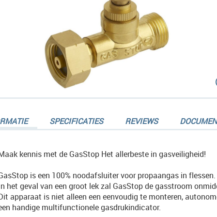
dingen-
ORMATIE
SPECIFICATIES
REVIEWS
DOCUMEN
Maak kennis met de GasStop Het allerbeste in gasveiligheid!
GasStop is een 100% noodafsluiter voor propaangas in flessen.
dingen-
In het geval van een groot lek zal GasStop de gasstroom onmidd
Dit apparaat is niet alleen een eenvoudig te monteren, autonom
een handige multifunctionele gasdrukindicator.