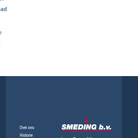
aad
8
s
Over ons
Historie