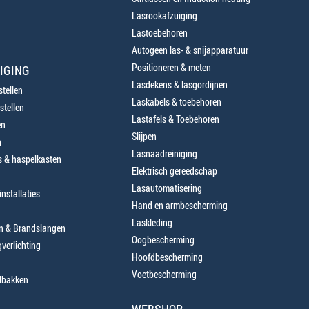
Lasrookafzuiging
Lastoebehoren
Autogeen las- & snijapparatuur
Positioneren & meten
IGING
Lasdekens & lasgordijnen
tellen
Laskabels & toebehoren
stellen
Lastafels & Toebehoren
en
Slijpen
n
Lasnaadreiniging
 & haspelkasten
Elektrisch gereedschap
Lasautomatisering
nstallaties
Hand en armbescherming
Laskleding
en & Brandslangen
Oogbescherming
verlichting
Hoofdbescherming
Voetbescherming
lbakken