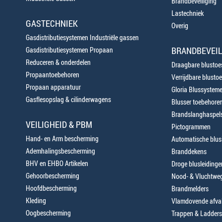
Brandbeveiliging
Lastechniek
GASTECHNIEK
Overig
Gasdistributiesystemen Industriële gassen
BRANDBEVEIL
Gasdistributiesystemen Propaan
Reduceren & onderdelen
Draagbare blustoes
Propaantoebehoren
Verrijdbare blustoe
Propaan apparatuur
Gloria Blussystem
Gasflesopslag & cilinderwagens
Blusser toebehore
Brandslanghaspels
VEILIGHEID & PBM
Pictogrammen
Hand- en Arm bescherming
Automatische blusi
Ademhalingsbescherming
Branddekens
BHV en EHBO Artikelen
Droge blusleiding
Gehoorbescherming
Nood- & Vluchtweg
Hoofdbescherming
Brandmelders
Kleding
Vlamdovende afva
Oogbescherming
Trappen & Ladders