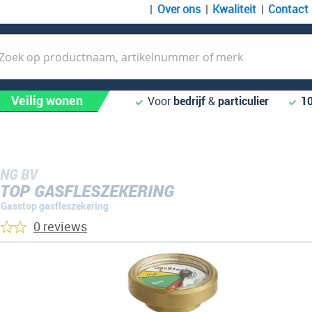
Over ons
Kwaliteit
Contact
k
Veilig wonen
Voor
bedrijf
&
particulier
1
NG BV
TOP GASFLESZEKERING
Gasstop gasfleszekering
0 reviews