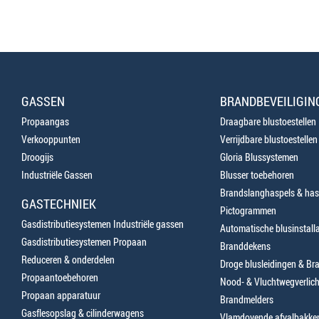
GASSEN
BRANDBEVEILIGIN
Propaangas
Draagbare blustoestellen
Verkooppunten
Verrijdbare blustoestellen
Droogijs
Gloria Blussystemen
Industriële Gassen
Blusser toebehoren
Brandslanghaspels & has
GASTECHNIEK
Pictogrammen
Gasdistributiesystemen Industriële gassen
Automatische blusinstalla
Gasdistributiesystemen Propaan
Branddekens
Reduceren & onderdelen
Droge blusleidingen & B
Propaantoebehoren
Nood- & Vluchtwegverlich
Propaan apparatuur
Brandmelders
Gasflesopslag & cilinderwagens
Vlamdovende afvalbakke