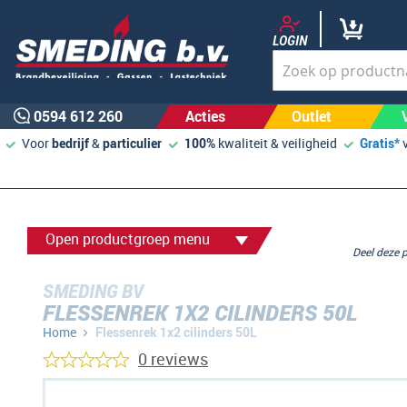
LOGIN
0594 612 260
Acties
Outlet
Voor
bedrijf
&
particulier
100%
kwaliteit & veiligheid
Gratis*
Open productgroep menu
Deel deze
SMEDING BV
FLESSENREK 1X2 CILINDERS 50L
Home
Flessenrek 1x2 cilinders 50L
0 reviews
Ga