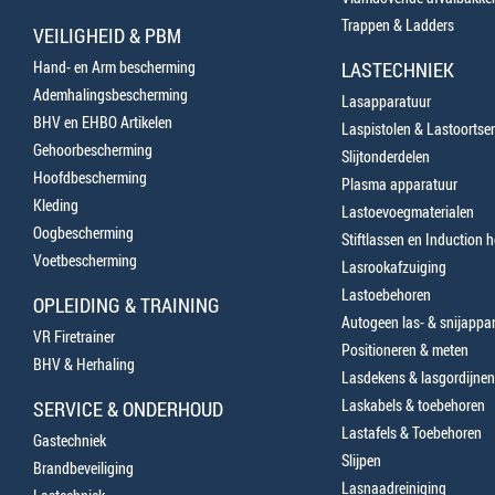
Trappen & Ladders
VEILIGHEID & PBM
Hand- en Arm bescherming
LASTECHNIEK
Ademhalingsbescherming
Lasapparatuur
BHV en EHBO Artikelen
Laspistolen & Lastoortse
Gehoorbescherming
Slijtonderdelen
Hoofdbescherming
Plasma apparatuur
Kleding
Lastoevoegmaterialen
Oogbescherming
Stiftlassen en Induction 
Voetbescherming
Lasrookafzuiging
Lastoebehoren
OPLEIDING & TRAINING
Autogeen las- & snijappa
VR Firetrainer
Positioneren & meten
BHV & Herhaling
Lasdekens & lasgordijnen
Laskabels & toebehoren
SERVICE & ONDERHOUD
Lastafels & Toebehoren
Gastechniek
Slijpen
Brandbeveiliging
Lasnaadreiniging