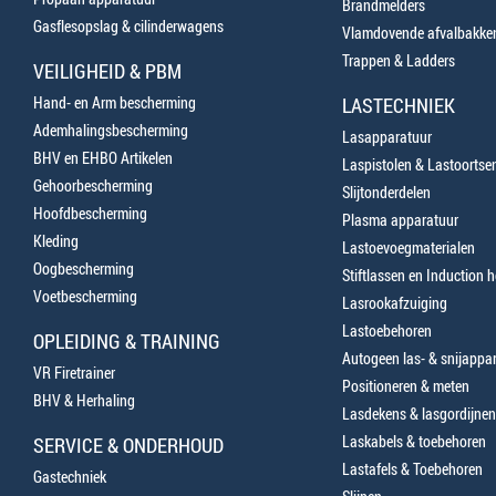
Brandmelders
Gasflesopslag & cilinderwagens
Vlamdovende afvalbakke
Trappen & Ladders
VEILIGHEID & PBM
Hand- en Arm bescherming
LASTECHNIEK
Ademhalingsbescherming
Lasapparatuur
BHV en EHBO Artikelen
Laspistolen & Lastoortse
Gehoorbescherming
Slijtonderdelen
Hoofdbescherming
Plasma apparatuur
Kleding
Lastoevoegmaterialen
Oogbescherming
Stiftlassen en Induction 
Voetbescherming
Lasrookafzuiging
Lastoebehoren
OPLEIDING & TRAINING
Autogeen las- & snijappa
VR Firetrainer
Positioneren & meten
BHV & Herhaling
Lasdekens & lasgordijnen
Laskabels & toebehoren
SERVICE & ONDERHOUD
Lastafels & Toebehoren
Gastechniek