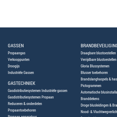
GASSEN
BRANDBEVEILIGIN
Propaangas
Draagbare blustoestellen
Verkooppunten
Verrijdbare blustoestellen
Droogijs
Gloria Blussystemen
Industriële Gassen
Blusser toebehoren
Brandslanghaspels & has
GASTECHNIEK
Pictogrammen
Gasdistributiesystemen Industriële gassen
Automatische blusinstalla
Gasdistributiesystemen Propaan
Branddekens
Reduceren & onderdelen
Droge blusleidingen & B
Propaantoebehoren
Nood- & Vluchtwegverlich
Propaan apparatuur