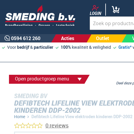
LOGIN
0594 612 260
Acties
Outlet
Voor
bedrijf
&
particulier
100%
kwaliteit & veiligheid
Gratis*
Open productgroep menu
Deel deze
SMEDING BV
DEFIBTECH LIFELINE VIEW ELEKTROD
KINDEREN DDP-2002
Home
Defibtech Lifeline View elektroden kinderen DDP-2002
0 reviews