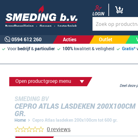
LOGIN
0594 612 260
Acties
Outlet
Voor
bedrijf
&
particulier
100%
kwaliteit & veiligheid
Gratis*
Open productgroep menu
Deel deze
SMEDING BV
CEPRO ATLAS LASDEKEN 200X100CM 
GR.
Home
Cepro Atlas lasdeken 200x100cm tot 600 gr.
0 reviews