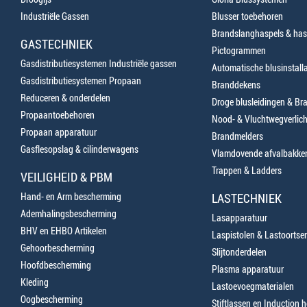
Industriële Gassen
Blusser toebehoren
Brandslanghaspels & has
GASTECHNIEK
Pictogrammen
Gasdistributiesystemen Industriële gassen
Automatische blusinstalla
Gasdistributiesystemen Propaan
Branddekens
Reduceren & onderdelen
Droge blusleidingen & B
Propaantoebehoren
Nood- & Vluchtwegverlich
Propaan apparatuur
Brandmelders
Gasflesopslag & cilinderwagens
Vlamdovende afvalbakke
Trappen & Ladders
VEILIGHEID & PBM
Hand- en Arm bescherming
LASTECHNIEK
Ademhalingsbescherming
Lasapparatuur
BHV en EHBO Artikelen
Laspistolen & Lastoortse
Gehoorbescherming
Slijtonderdelen
Hoofdbescherming
Plasma apparatuur
Kleding
Lastoevoegmaterialen
Oogbescherming
Stiftlassen en Induction 