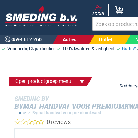
LOGIN
0594 612 260
Acties
Outlet
Voor
bedrijf
&
particulier
100%
kwaliteit & veiligheid
Gratis*
Open productgroep menu
Deel deze
SMEDING BV
BYMAT HANDVAT VOOR PREMIUMKW
Home
Bymat handvat voor premiumkwast
0 reviews
Ga