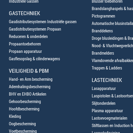
Industriële Gassen
Blusser toebehoren
Brandslanghaspels & has
GASTECHNIEK
Pictogrammen
Gasdistributiesystemen Industriële gassen
Automatische blusinstalla
Gasdistributiesystemen Propaan
Branddekens
Reduceren & onderdelen
Droge blusleidingen & B
Propaantoebehoren
Nood- & Vluchtwegverlich
Propaan apparatuur
Brandmelders
Gasflesopslag & cilinderwagens
Vlamdovende afvalbakke
Trappen & Ladders
VEILIGHEID & PBM
Hand- en Arm bescherming
LASTECHNIEK
Ademhalingsbescherming
Lasapparatuur
BHV en EHBO Artikelen
Laspistolen & Lastoortse
Gehoorbescherming
Slijtonderdelen
Hoofdbescherming
Plasma apparatuur
Kleding
Lastoevoegmaterialen
Oogbescherming
Stiftlassen en Induction 
Voetbescherming
Lasrookafzuiging