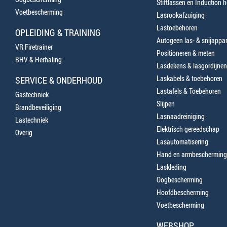
Stiftlassen en Induction 
Voetbescherming
Lasrookafzuiging
Lastoebehoren
OPLEIDING & TRAINING
Autogeen las- & snijappa
VR Firetrainer
Positioneren & meten
BHV & Herhaling
Lasdekens & lasgordijnen
Laskabels & toebehoren
SERVICE & ONDERHOUD
Lastafels & Toebehoren
Gastechniek
Slijpen
Brandbeveiliging
Lasnaadreiniging
Lastechniek
Elektrisch gereedschap
Overig
Lasautomatisering
Hand en armbescherming
Laskleding
Oogbescherming
Hoofdbescherming
Voetbescherming
WEBSHOP