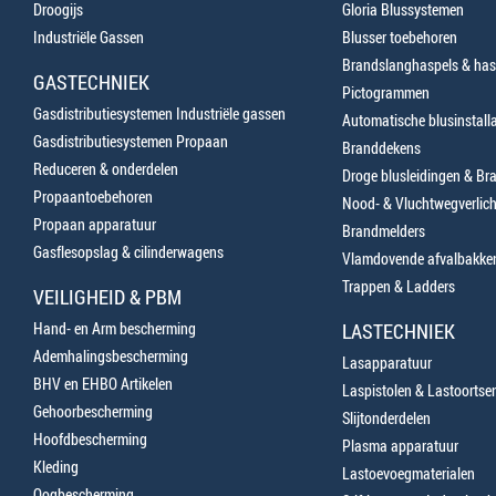
Droogijs
Gloria Blussystemen
Industriële Gassen
Blusser toebehoren
Brandslanghaspels & has
GASTECHNIEK
Pictogrammen
Gasdistributiesystemen Industriële gassen
Automatische blusinstalla
Gasdistributiesystemen Propaan
Branddekens
Reduceren & onderdelen
Droge blusleidingen & B
Propaantoebehoren
Nood- & Vluchtwegverlich
Propaan apparatuur
Brandmelders
Gasflesopslag & cilinderwagens
Vlamdovende afvalbakke
Trappen & Ladders
VEILIGHEID & PBM
Hand- en Arm bescherming
LASTECHNIEK
Ademhalingsbescherming
Lasapparatuur
BHV en EHBO Artikelen
Laspistolen & Lastoortse
Gehoorbescherming
Slijtonderdelen
Hoofdbescherming
Plasma apparatuur
Kleding
Lastoevoegmaterialen
Oogbescherming