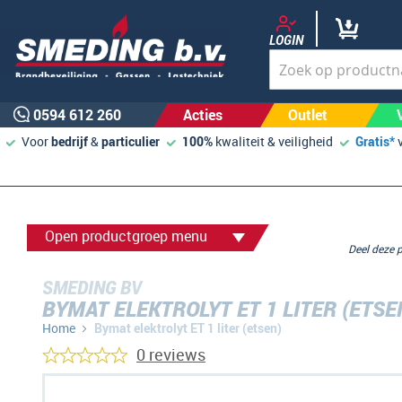
LOGIN
0594 612 260
Acties
Outlet
Voor
bedrijf
&
particulier
100%
kwaliteit & veiligheid
Gratis*
Open productgroep menu
Deel deze
SMEDING BV
BYMAT ELEKTROLYT ET 1 LITER (ETSE
Home
Bymat elektrolyt ET 1 liter (etsen)
0 reviews
Ga