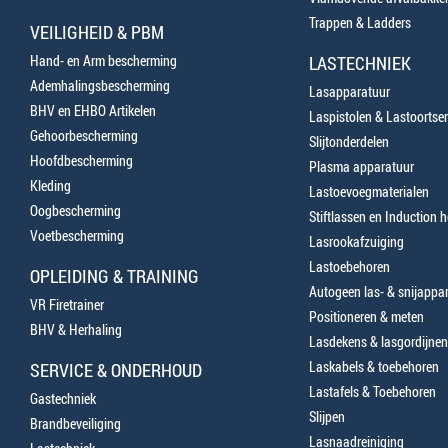
Trappen & Ladders
VEILIGHEID & PBM
Hand- en Arm bescherming
LASTECHNIEK
Ademhalingsbescherming
Lasapparatuur
BHV en EHBO Artikelen
Laspistolen & Lastoortse
Gehoorbescherming
Slijtonderdelen
Hoofdbescherming
Plasma apparatuur
Kleding
Lastoevoegmaterialen
Oogbescherming
Stiftlassen en Induction 
Voetbescherming
Lasrookafzuiging
Lastoebehoren
OPLEIDING & TRAINING
Autogeen las- & snijappa
VR Firetrainer
Positioneren & meten
BHV & Herhaling
Lasdekens & lasgordijnen
Laskabels & toebehoren
SERVICE & ONDERHOUD
Lastafels & Toebehoren
Gastechniek
Slijpen
Brandbeveiliging
Lasnaadreiniging