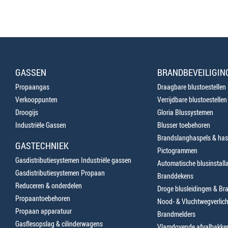
GASSEN
BRANDBEVEILIGIN
Propaangas
Draagbare blustoestellen
Verkooppunten
Verrijdbare blustoestellen
Droogijs
Gloria Blussystemen
Industriële Gassen
Blusser toebehoren
Brandslanghaspels & has
GASTECHNIEK
Pictogrammen
Gasdistributiesystemen Industriële gassen
Automatische blusinstalla
Gasdistributiesystemen Propaan
Branddekens
Reduceren & onderdelen
Droge blusleidingen & B
Propaantoebehoren
Nood- & Vluchtwegverlich
Propaan apparatuur
Brandmelders
Gasflesopslag & cilinderwagens
Vlamdovende afvalbakke