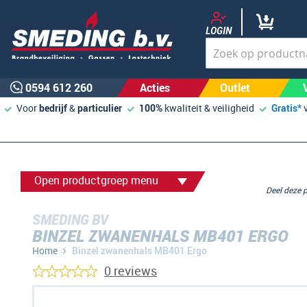
LOGIN
0594 612 260
Acties
Outlet
Voor
bedrijf
&
particulier
100%
kwaliteit & veiligheid
Gratis*
Open productgroep menu
Deel deze
SMEDING BV
BINZEL ZWANENHALS MB401 ERGO
Home
Binzel zwanenhals MB401 Ergo
0 reviews
Ga