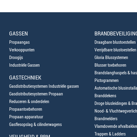
GASSEN
BRANDBEVEILIGIN
Propaangas
Draagbare blustoestellen
Verkooppunten
Verrijdbare blustoestellen
Droogijs
Gloria Blussystemen
Industriële Gassen
Blusser toebehoren
Brandslanghaspels & has
GASTECHNIEK
Pictogrammen
Gasdistributiesystemen Industriële gassen
Automatische blusinstalla
Gasdistributiesystemen Propaan
Branddekens
Reduceren & onderdelen
Droge blusleidingen & B
Propaantoebehoren
Nood- & Vluchtwegverlich
Propaan apparatuur
Brandmelders
Gasflesopslag & cilinderwagens
Vlamdovende afvalbakke
Trappen & Ladders
VEILIGHEID & PBM