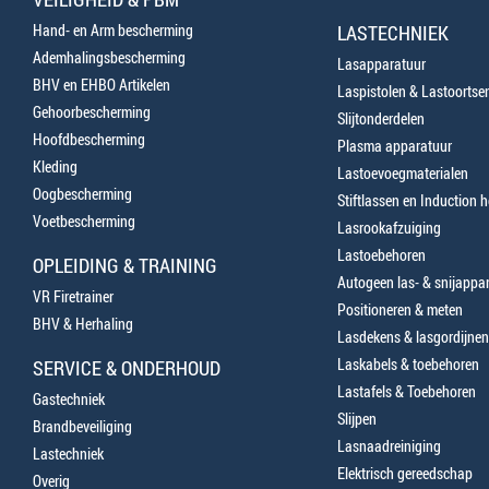
Hand- en Arm bescherming
LASTECHNIEK
Ademhalingsbescherming
Lasapparatuur
BHV en EHBO Artikelen
Laspistolen & Lastoortse
Gehoorbescherming
Slijtonderdelen
Hoofdbescherming
Plasma apparatuur
Kleding
Lastoevoegmaterialen
Oogbescherming
Stiftlassen en Induction 
Voetbescherming
Lasrookafzuiging
Lastoebehoren
OPLEIDING & TRAINING
Autogeen las- & snijappa
VR Firetrainer
Positioneren & meten
BHV & Herhaling
Lasdekens & lasgordijnen
Laskabels & toebehoren
SERVICE & ONDERHOUD
Lastafels & Toebehoren
Gastechniek
Slijpen
Brandbeveiliging
Lasnaadreiniging
Lastechniek
Elektrisch gereedschap
Overig