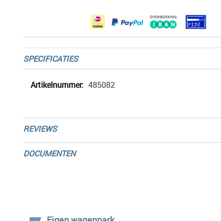
gallerij
SPECIFICATIES
Meer
485082
informatie
REVIEWS
DOCUMENTEN
Eigen wagenpark