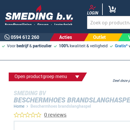
LOGIN
0594 612 260
Acties
Outlet
Voor
bedrijf
&
particulier
100%
kwaliteit & veiligheid
Gratis*
Open productgroep menu
Deel deze
SMEDING BV
BESCHERMHOES BRANDSLANGHASPE
Home
Beschermhoes brandslanghaspel
0 reviews
Ga