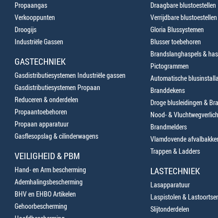
Propaangas
Draagbare blustoestellen
Verkooppunten
Verrijdbare blustoestellen
Droogijs
Gloria Blussystemen
Industriële Gassen
Blusser toebehoren
Brandslanghaspels & has
GASTECHNIEK
Pictogrammen
Gasdistributiesystemen Industriële gassen
Automatische blusinstalla
Gasdistributiesystemen Propaan
Branddekens
Reduceren & onderdelen
Droge blusleidingen & B
Propaantoebehoren
Nood- & Vluchtwegverlich
Propaan apparatuur
Brandmelders
Gasflesopslag & cilinderwagens
Vlamdovende afvalbakke
Trappen & Ladders
VEILIGHEID & PBM
Hand- en Arm bescherming
LASTECHNIEK
Ademhalingsbescherming
Lasapparatuur
BHV en EHBO Artikelen
Laspistolen & Lastoortse
Gehoorbescherming
Slijtonderdelen