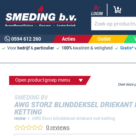
LOGIN
0594 612 260
Acties
Outlet
Voor
bedrijf
&
particulier
100%
kwaliteit & veiligheid
Gratis*
Open productgroep menu
Deel deze
SMEDING BV
AWG STORZ BLINDDEKSEL DRIEKANT
KETTING
Home
AWG Storz blinddeksel driekant met ketting
0 reviews