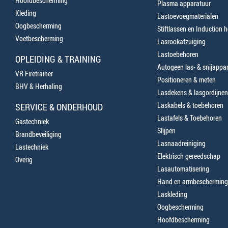
Hoofdbescherming
Plasma apparatuur
Kleding
Lastoevoegmaterialen
Oogbescherming
Stiftlassen en Induction 
Voetbescherming
Lasrookafzuiging
Lastoebehoren
OPLEIDING & TRAINING
Autogeen las- & snijappa
VR Firetrainer
Positioneren & meten
BHV & Herhaling
Lasdekens & lasgordijnen
Laskabels & toebehoren
SERVICE & ONDERHOUD
Lastafels & Toebehoren
Gastechniek
Slijpen
Brandbeveiliging
Lasnaadreiniging
Lastechniek
Elektrisch gereedschap
Overig
Lasautomatisering
Hand en armbescherming
Laskleding
Oogbescherming
Hoofdbescherming