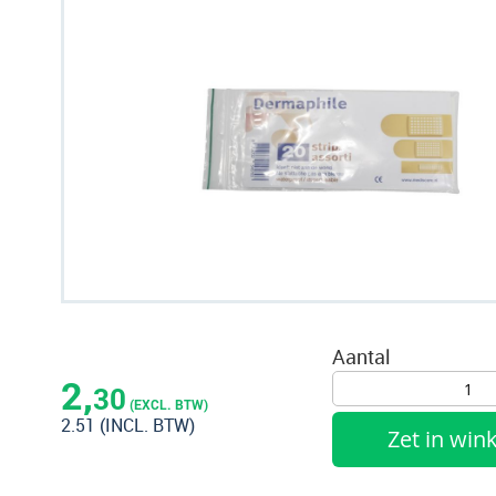
naar
het
einde
van
de
afbeeldingen-
gallerij
Ga
naar
Aantal
het
2,
30
begin
(EXCL. BTW)
2.51
(INCL. BTW)
van
Zet in wi
de
afbeeldingen-