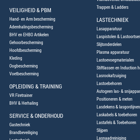
Trappen & Ladders
VEILIGHEID & PBM
Hand- en Arm bescherming
LASTECHNIEK
Ademhalingsbescherming
Lasapparatuur
BHV en EHBO Artikelen
Laspistolen & Lastoortse
Gehoorbescherming
Slijtonderdelen
Hoofdbescherming
Plasma apparatuur
Kleding
Lastoevoegmaterialen
Oogbescherming
Stiftlassen en Induction 
Voetbescherming
Lasrookafzuiging
Lastoebehoren
OPLEIDING & TRAINING
Autogeen las- & snijappa
VR Firetrainer
Positioneren & meten
BHV & Herhaling
Lasdekens & lasgordijnen
Laskabels & toebehoren
SERVICE & ONDERHOUD
Lastafels & Toebehoren
Gastechniek
Slijpen
Brandbeveiliging
Lasnaadreiniging