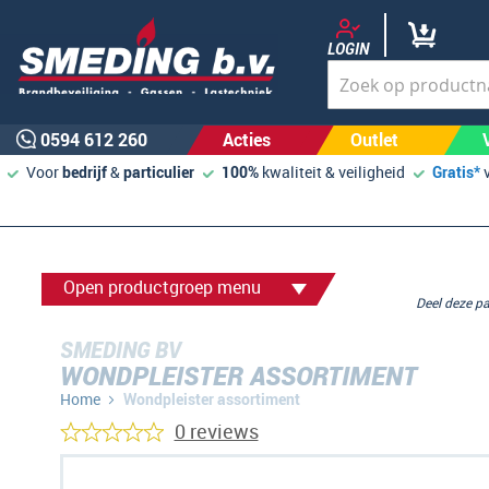
LOGIN
0594 612 260
Acties
Outlet
Voor
bedrijf
&
particulier
100%
kwaliteit & veiligheid
Gratis*
Open productgroep menu
Deel deze 
SMEDING BV
WONDPLEISTER ASSORTIMENT
Home
Wondpleister assortiment
0 reviews
Ga