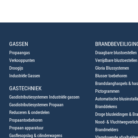
GASSEN
BRANDBEVEILIGIN
Propaangas
Draagbare blustoestellen
Verkooppunten
Verrijdbare blustoestellen
Droogijs
Gloria Blussystemen
Industriële Gassen
Blusser toebehoren
Brandslanghaspels & has
GASTECHNIEK
Pictogrammen
Gasdistributiesystemen Industriële gassen
Automatische blusinstalla
Gasdistributiesystemen Propaan
Branddekens
Reduceren & onderdelen
Droge blusleidingen & B
Propaantoebehoren
Nood- & Vluchtwegverlich
Propaan apparatuur
Brandmelders
Gasflesopslag & cilinderwagens
Vlamdovende afvalbakke