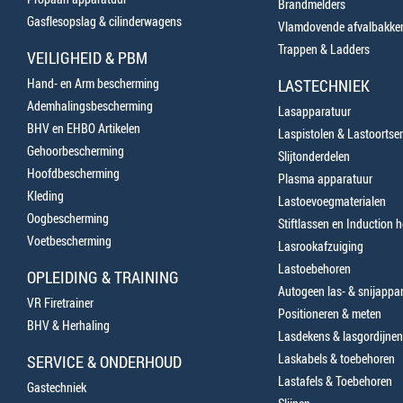
Brandmelders
Gasflesopslag & cilinderwagens
Vlamdovende afvalbakke
Trappen & Ladders
VEILIGHEID & PBM
Hand- en Arm bescherming
LASTECHNIEK
Ademhalingsbescherming
Lasapparatuur
BHV en EHBO Artikelen
Laspistolen & Lastoortse
Gehoorbescherming
Slijtonderdelen
Hoofdbescherming
Plasma apparatuur
Kleding
Lastoevoegmaterialen
Oogbescherming
Stiftlassen en Induction 
Voetbescherming
Lasrookafzuiging
Lastoebehoren
OPLEIDING & TRAINING
Autogeen las- & snijappa
VR Firetrainer
Positioneren & meten
BHV & Herhaling
Lasdekens & lasgordijnen
Laskabels & toebehoren
SERVICE & ONDERHOUD
Lastafels & Toebehoren
Gastechniek