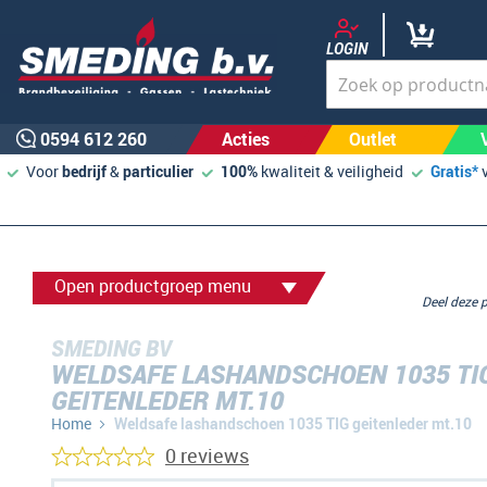
LOGIN
0594 612 260
Acties
Outlet
Voor
bedrijf
&
particulier
100%
kwaliteit & veiligheid
Gratis*
Open productgroep menu
Deel deze
SMEDING BV
WELDSAFE LASHANDSCHOEN 1035 TI
GEITENLEDER MT.10
Home
Weldsafe lashandschoen 1035 TIG geitenleder mt.10
0 reviews