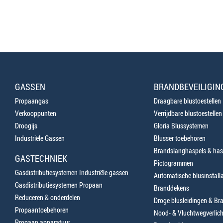
GASSEN
BRANDBEVEILIGIN
Propaangas
Draagbare blustoestellen
Verkooppunten
Verrijdbare blustoestellen
Droogijs
Gloria Blussystemen
Industriële Gassen
Blusser toebehoren
Brandslanghaspels & has
GASTECHNIEK
Pictogrammen
Gasdistributiesystemen Industriële gassen
Automatische blusinstalla
Gasdistributiesystemen Propaan
Branddekens
Reduceren & onderdelen
Droge blusleidingen & B
Propaantoebehoren
Nood- & Vluchtwegverlich
Propaan apparatuur