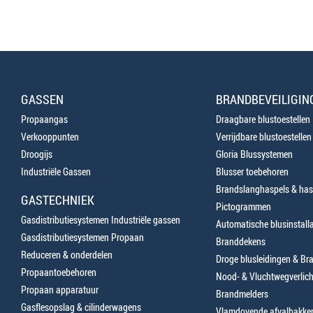
GASSEN
BRANDBEVEILIGIN
Propaangas
Draagbare blustoestellen
Verkooppunten
Verrijdbare blustoestellen
Droogijs
Gloria Blussystemen
Industriële Gassen
Blusser toebehoren
Brandslanghaspels & has
GASTECHNIEK
Pictogrammen
Gasdistributiesystemen Industriële gassen
Automatische blusinstalla
Gasdistributiesystemen Propaan
Branddekens
Reduceren & onderdelen
Droge blusleidingen & B
Propaantoebehoren
Nood- & Vluchtwegverlich
Propaan apparatuur
Brandmelders
Gasflesopslag & cilinderwagens
Vlamdovende afvalbakke