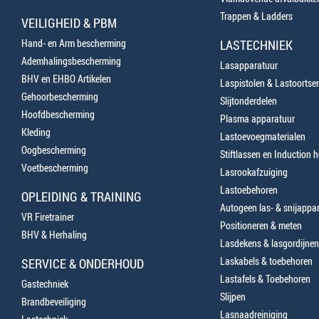
Trappen & Ladders
VEILIGHEID & PBM
Hand- en Arm bescherming
LASTECHNIEK
Ademhalingsbescherming
Lasapparatuur
BHV en EHBO Artikelen
Laspistolen & Lastoortse
Gehoorbescherming
Slijtonderdelen
Hoofdbescherming
Plasma apparatuur
Kleding
Lastoevoegmaterialen
Oogbescherming
Stiftlassen en Induction 
Voetbescherming
Lasrookafzuiging
Lastoebehoren
OPLEIDING & TRAINING
Autogeen las- & snijappa
VR Firetrainer
Positioneren & meten
BHV & Herhaling
Lasdekens & lasgordijnen
Laskabels & toebehoren
SERVICE & ONDERHOUD
Lastafels & Toebehoren
Gastechniek
Slijpen
Brandbeveiliging
Lasnaadreiniging