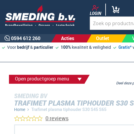
LOGIN
0594 612 260
Acties
Outlet
Voor
bedrijf
&
particulier
100%
kwaliteit & veiligheid
Gratis*
Open productgroep menu
Deel deze
SMEDING BV
TRAFIMET PLASMA TIPHOUDER S30 S
Home
Trafimet plasma tiphouder S30 S45 S65
0 reviews
Ga