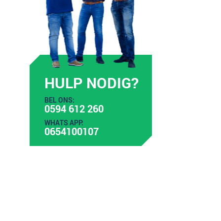
HULP NODIG?
BEL ONS:
0594 612 260
WHATS APP:
0654100107