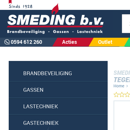
Zoe
0594 612 260
Acties
Outlet
SMEDI
BRANDBEVEILIGING
TEGE
Home
GASSEN
Ga
LASTECHNIEK
naar
het
GASTECHNIEK
einde