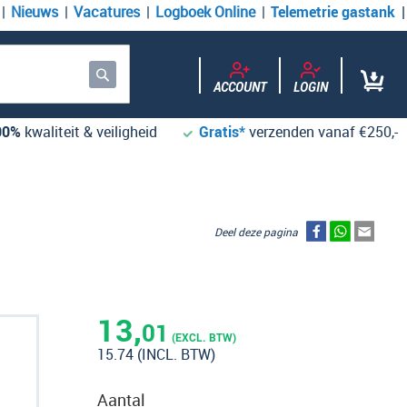
Nieuws
Vacatures
Logboek Online
Telemetrie gastank
ACCOUNT
LOGIN
Zoek
00%
kwaliteit & veiligheid
Gratis*
verzenden vanaf €250,-
Deel deze pagina
13,
01
(EXCL. BTW)
15.74
(INCL. BTW)
Aantal