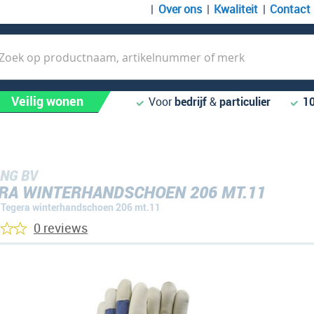
Over ons
Kwaliteit
Contact
k
Veilig wonen
Voor
bedrijf
&
particulier
1
NG BV
RA WINTERHANDSCHOEN 206 MT.11
Tegera winterhandschoen 206 mt.11
0 reviews