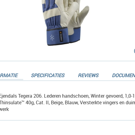
dingen-
ORMATIE
SPECIFICATIES
REVIEWS
DOCUMEN
Ejendals Tegera 206. Lederen handschoen, Winter gevoerd, 1,0-1,
Thinsulate™ 40g, Cat. II, Beige, Blauw, Versterkte vingers en dui
werk
dingen-