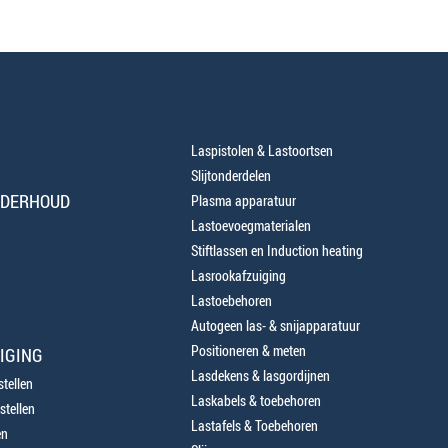
Laspistolen & Lastoortsen
Slijtonderdelen
NDERHOUD
Plasma apparatuur
Lastoevoegmaterialen
Stiftlassen en Induction heating
Lasrookafzuiging
Lastoebehoren
Autogeen las- & snijapparatuur
Positioneren & meten
IGING
Lasdekens & lasgordijnen
tellen
Laskabels & toebehoren
stellen
Lastafels & Toebehoren
en