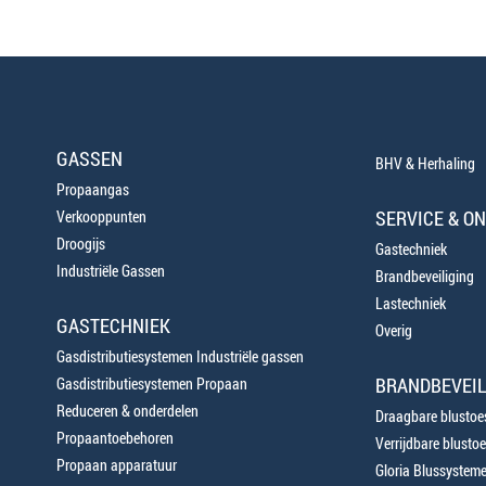
GASSEN
BHV & Herhaling
Propaangas
SERVICE & O
Verkooppunten
Droogijs
Gastechniek
Industriële Gassen
Brandbeveiliging
Lastechniek
GASTECHNIEK
Overig
Gasdistributiesystemen Industriële gassen
BRANDBEVEIL
Gasdistributiesystemen Propaan
Reduceren & onderdelen
Draagbare blustoes
Propaantoebehoren
Verrijdbare blustoe
Propaan apparatuur
Gloria Blussystem