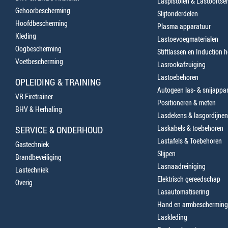
Laspistolen & Lastoortse
Gehoorbescherming
Slijtonderdelen
Hoofdbescherming
Plasma apparatuur
Kleding
Lastoevoegmaterialen
Oogbescherming
Stiftlassen en Induction 
Voetbescherming
Lasrookafzuiging
Lastoebehoren
OPLEIDING & TRAINING
Autogeen las- & snijappa
VR Firetrainer
Positioneren & meten
BHV & Herhaling
Lasdekens & lasgordijnen
Laskabels & toebehoren
SERVICE & ONDERHOUD
Lastafels & Toebehoren
Gastechniek
Slijpen
Brandbeveiliging
Lasnaadreiniging
Lastechniek
Elektrisch gereedschap
Overig
Lasautomatisering
Hand en armbescherming
Laskleding