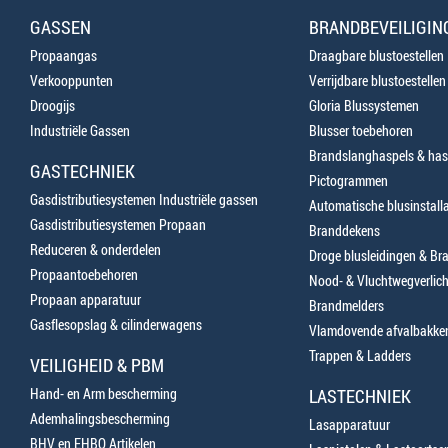
GASSEN
BRANDBEVEILIGIN
Propaangas
Draagbare blustoestellen
Verkooppunten
Verrijdbare blustoestellen
Droogijs
Gloria Blussystemen
Industriële Gassen
Blusser toebehoren
Brandslanghaspels & has
GASTECHNIEK
Pictogrammen
Gasdistributiesystemen Industriële gassen
Automatische blusinstalla
Gasdistributiesystemen Propaan
Branddekens
Reduceren & onderdelen
Droge blusleidingen & B
Propaantoebehoren
Nood- & Vluchtwegverlich
Propaan apparatuur
Brandmelders
Gasflesopslag & cilinderwagens
Vlamdovende afvalbakke
Trappen & Ladders
VEILIGHEID & PBM
Hand- en Arm bescherming
LASTECHNIEK
Ademhalingsbescherming
Lasapparatuur
BHV en EHBO Artikelen