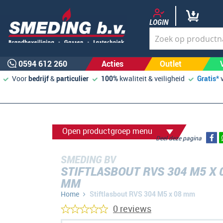
LOGIN
0594 612 260
Acties
Outlet
Voor
bedrijf
&
particulier
100%
kwaliteit & veiligheid
Gratis*
Open productgroep menu
Deel deze pagina
SMEDING BV
STIFTLASBOUT RVS 304 M5 X 
MM
Home
Stiftlasbout RVS 304 M5 x 08 mm
0 reviews