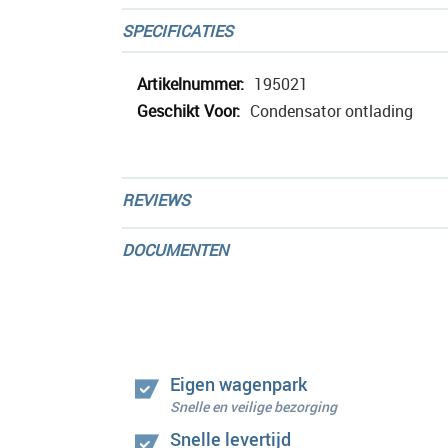
afbeeldingen-
SPECIFICATIES
gallerij
Meer
195021
informatie
Condensator ontlading
REVIEWS
DOCUMENTEN
Eigen wagenpark
Snelle en veilige bezorging
Snelle levertijd