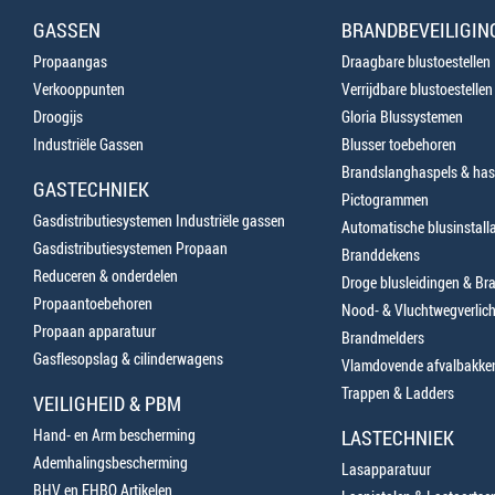
GASSEN
BRANDBEVEILIGIN
Propaangas
Draagbare blustoestellen
Verkooppunten
Verrijdbare blustoestellen
Droogijs
Gloria Blussystemen
Industriële Gassen
Blusser toebehoren
Brandslanghaspels & has
GASTECHNIEK
Pictogrammen
Gasdistributiesystemen Industriële gassen
Automatische blusinstalla
Gasdistributiesystemen Propaan
Branddekens
Reduceren & onderdelen
Droge blusleidingen & B
Propaantoebehoren
Nood- & Vluchtwegverlich
Propaan apparatuur
Brandmelders
Gasflesopslag & cilinderwagens
Vlamdovende afvalbakke
Trappen & Ladders
VEILIGHEID & PBM
Hand- en Arm bescherming
LASTECHNIEK
Ademhalingsbescherming
Lasapparatuur
BHV en EHBO Artikelen