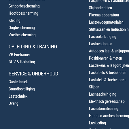
Laspistolen & Lastoortse
Gehoorbescherming
Slijtonderdelen
Hoofdbescherming
Plasma apparatuur
Kleding
Lastoevoegmaterialen
Oogbescherming
Stiftlassen en Induction 
Voetbescherming
Lasrookafzuiging
Lastoebehoren
OPLEIDING & TRAINING
Autogeen las- & snijappa
VR Firetrainer
Positioneren & meten
BHV & Herhaling
Lasdekens & lasgordijnen
Laskabels & toebehoren
SERVICE & ONDERHOUD
Lastafels & Toebehoren
Gastechniek
Slijpen
Brandbeveiliging
Lasnaadreiniging
Lastechniek
Elektrisch gereedschap
Overig
Lasautomatisering
Hand en armbescherming
Laskleding