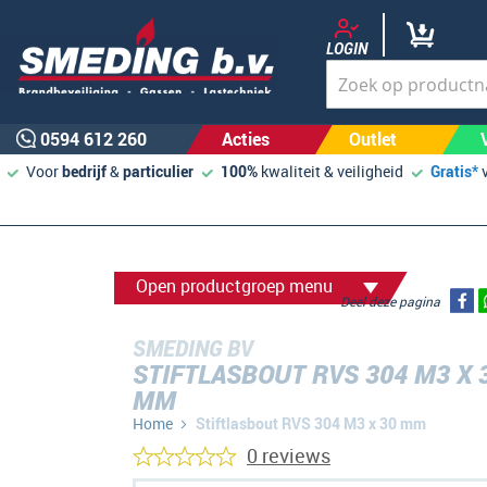
LOGIN
0594 612 260
Acties
Outlet
Voor
bedrijf
&
particulier
100%
kwaliteit & veiligheid
Gratis*
Open productgroep menu
Deel deze pagina
SMEDING BV
STIFTLASBOUT RVS 304 M3 X 
MM
Home
Stiftlasbout RVS 304 M3 x 30 mm
0 reviews