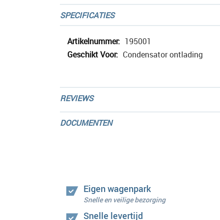
afbeeldingen-
SPECIFICATIES
gallerij
Meer
195001
informatie
Condensator ontlading
REVIEWS
DOCUMENTEN
Eigen wagenpark
Snelle en veilige bezorging
Snelle levertijd