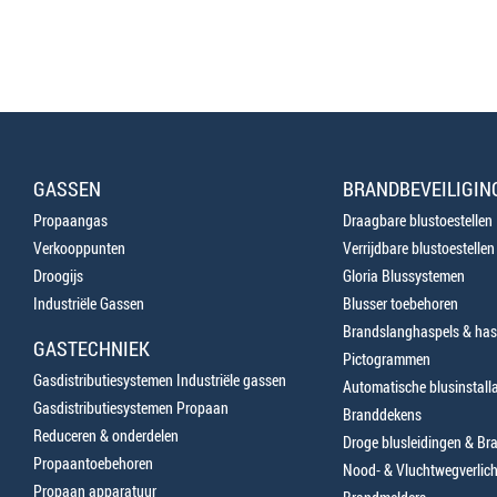
GASSEN
BRANDBEVEILIGIN
Propaangas
Draagbare blustoestellen
Verkooppunten
Verrijdbare blustoestellen
Droogijs
Gloria Blussystemen
Industriële Gassen
Blusser toebehoren
Brandslanghaspels & has
GASTECHNIEK
Pictogrammen
Gasdistributiesystemen Industriële gassen
Automatische blusinstalla
Gasdistributiesystemen Propaan
Branddekens
Reduceren & onderdelen
Droge blusleidingen & B
Propaantoebehoren
Nood- & Vluchtwegverlich
Propaan apparatuur