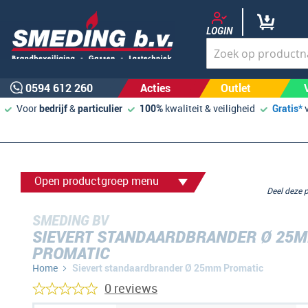
LOGIN
0594 612 260
Acties
Outlet
Voor
bedrijf
&
particulier
100%
kwaliteit & veiligheid
Gratis*
Open productgroep menu
Deel deze
SMEDING BV
SIEVERT STANDAARDBRANDER Ø 25
PROMATIC
Home
Sievert standaardbrander Ø 25mm Promatic
0 reviews