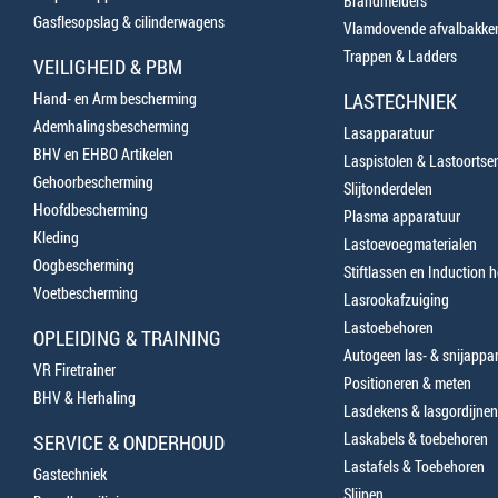
Brandmelders
Gasflesopslag & cilinderwagens
Vlamdovende afvalbakke
Trappen & Ladders
VEILIGHEID & PBM
Hand- en Arm bescherming
LASTECHNIEK
Ademhalingsbescherming
Lasapparatuur
BHV en EHBO Artikelen
Laspistolen & Lastoortse
Gehoorbescherming
Slijtonderdelen
Hoofdbescherming
Plasma apparatuur
Kleding
Lastoevoegmaterialen
Oogbescherming
Stiftlassen en Induction 
Voetbescherming
Lasrookafzuiging
Lastoebehoren
OPLEIDING & TRAINING
Autogeen las- & snijappa
VR Firetrainer
Positioneren & meten
BHV & Herhaling
Lasdekens & lasgordijnen
Laskabels & toebehoren
SERVICE & ONDERHOUD
Lastafels & Toebehoren
Gastechniek
Slijpen