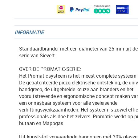
gallerij
INFORMATIE
Standaardbrander met een diameter van 25 mm uit de
serie van Sievert.
OVER DE PROMATIC-SERIE:
Het Promaticsysteem is het meest complete systeem v
De gepatenteerde piëzo-elektrische ontsteking, de univ
handgreep, de uitgebreide keuze aan branders en het
vooruitstrevende en ergonomische concept maken va
een onmisbaar systeem voor alle veeleisende
verhittingswerkzaamheden. Het systeem is zowel effic
professionals als doe-het-zelvers. Promatic werkt op p
butaan en Mappgas.
Uit kunststof vervaardigde handgreep met 30% glasve