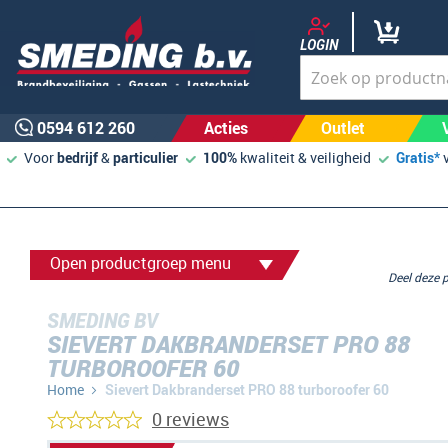
LOGIN
0594 612 260
Acties
Outlet
Voor
bedrijf
&
particulier
100%
kwaliteit & veiligheid
Gratis*
Open productgroep menu
Deel deze
SMEDING BV
SIEVERT DAKBRANDERSET PRO 88
TURBOROOFER 60
Home
Sievert Dakbranderset PRO 88 turboroofer 60
0 reviews