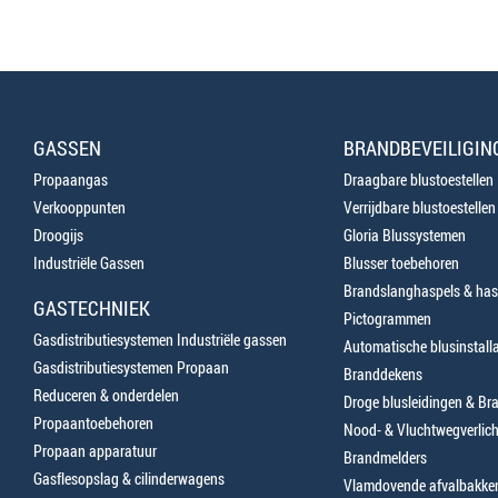
GASSEN
BRANDBEVEILIGIN
Propaangas
Draagbare blustoestellen
Verkooppunten
Verrijdbare blustoestellen
Droogijs
Gloria Blussystemen
Industriële Gassen
Blusser toebehoren
Brandslanghaspels & has
GASTECHNIEK
Pictogrammen
Gasdistributiesystemen Industriële gassen
Automatische blusinstalla
Gasdistributiesystemen Propaan
Branddekens
Reduceren & onderdelen
Droge blusleidingen & B
Propaantoebehoren
Nood- & Vluchtwegverlich
Propaan apparatuur
Brandmelders
Gasflesopslag & cilinderwagens
Vlamdovende afvalbakke