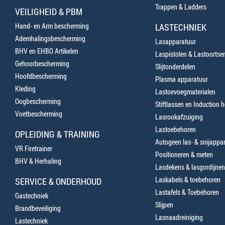
Trappen & Ladders
VEILIGHEID & PBM
Hand- en Arm bescherming
LASTECHNIEK
Ademhalingsbescherming
Lasapparatuur
BHV en EHBO Artikelen
Laspistolen & Lastoortse
Gehoorbescherming
Slijtonderdelen
Hoofdbescherming
Plasma apparatuur
Kleding
Lastoevoegmaterialen
Oogbescherming
Stiftlassen en Induction 
Voetbescherming
Lasrookafzuiging
Lastoebehoren
OPLEIDING & TRAINING
Autogeen las- & snijappa
VR Firetrainer
Positioneren & meten
BHV & Herhaling
Lasdekens & lasgordijnen
Laskabels & toebehoren
SERVICE & ONDERHOUD
Lastafels & Toebehoren
Gastechniek
Slijpen
Brandbeveiliging
Lasnaadreiniging
Lastechniek