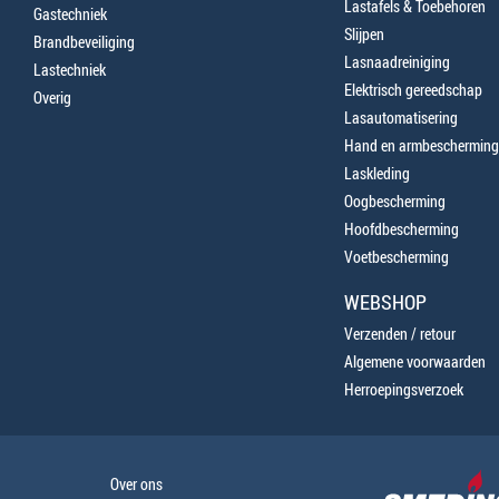
Lastafels & Toebehoren
Gastechniek
Slijpen
Brandbeveiliging
Lasnaadreiniging
Lastechniek
Elektrisch gereedschap
Overig
Lasautomatisering
Hand en armbescherming
Laskleding
Oogbescherming
Hoofdbescherming
Voetbescherming
WEBSHOP
Verzenden / retour
Algemene voorwaarden
Herroepingsverzoek
Over ons