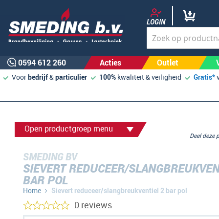
LOGIN
0594 612 260
Acties
Outlet
Voor
bedrijf
&
particulier
100%
kwaliteit & veiligheid
Gratis*
Open productgroep menu
Deel deze
SMEDING BV
SIEVERT REDUCEER/SLANGBREUKVEN
BAR POL
Home
Sievert reduceer/slangbreukventiel 2 bar pol
0 reviews