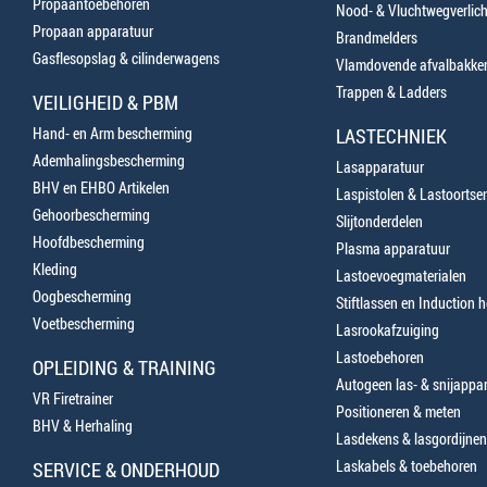
Propaantoebehoren
Nood- & Vluchtwegverlich
Propaan apparatuur
Brandmelders
Gasflesopslag & cilinderwagens
Vlamdovende afvalbakke
Trappen & Ladders
VEILIGHEID & PBM
Hand- en Arm bescherming
LASTECHNIEK
Ademhalingsbescherming
Lasapparatuur
BHV en EHBO Artikelen
Laspistolen & Lastoortse
Gehoorbescherming
Slijtonderdelen
Hoofdbescherming
Plasma apparatuur
Kleding
Lastoevoegmaterialen
Oogbescherming
Stiftlassen en Induction 
Voetbescherming
Lasrookafzuiging
Lastoebehoren
OPLEIDING & TRAINING
Autogeen las- & snijappa
VR Firetrainer
Positioneren & meten
BHV & Herhaling
Lasdekens & lasgordijnen
Laskabels & toebehoren
SERVICE & ONDERHOUD