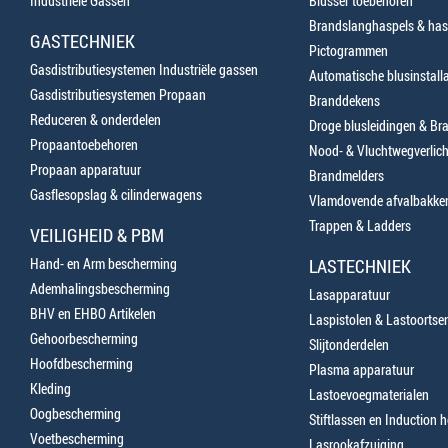
Industriële Gassen
Blusser toebehoren
Brandslanghaspels & has
GASTECHNIEK
Pictogrammen
Gasdistributiesystemen Industriële gassen
Automatische blusinstalla
Gasdistributiesystemen Propaan
Branddekens
Reduceren & onderdelen
Droge blusleidingen & B
Propaantoebehoren
Nood- & Vluchtwegverlich
Propaan apparatuur
Brandmelders
Gasflesopslag & cilinderwagens
Vlamdovende afvalbakke
Trappen & Ladders
VEILIGHEID & PBM
Hand- en Arm bescherming
LASTECHNIEK
Ademhalingsbescherming
Lasapparatuur
BHV en EHBO Artikelen
Laspistolen & Lastoortse
Gehoorbescherming
Slijtonderdelen
Hoofdbescherming
Plasma apparatuur
Kleding
Lastoevoegmaterialen
Oogbescherming
Stiftlassen en Induction 
Voetbescherming
Lasrookafzuiging