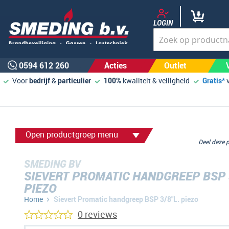
LOGIN
0594 612 260
Acties
Outlet
Voor
bedrijf
&
particulier
100%
kwaliteit & veiligheid
Gratis*
Open productgroep menu
Deel deze
SMEDING BV
SIEVERT PROMATIC HANDGREEP BSP 3
PIEZO
Home
Sievert Promatic handgreep BSP 3/8"L. piezo
0 reviews