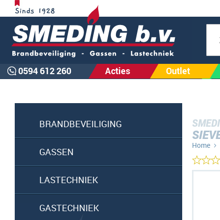
Zoe
0594 612 260
Acties
Outlet
SMEDI
BRANDBEVEILIGING
SIEV
Home
GASSEN
Ga
LASTECHNIEK
naar
het
GASTECHNIEK
einde