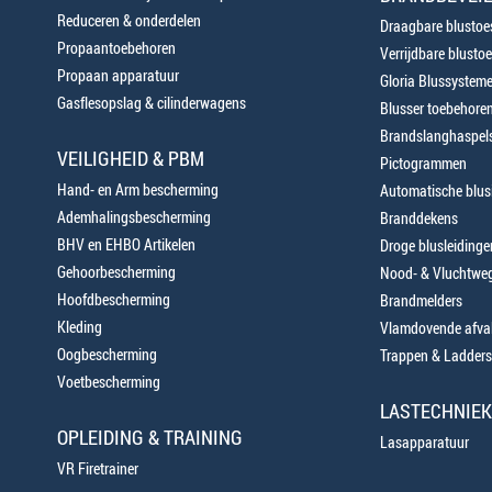
Reduceren & onderdelen
Draagbare blustoes
Propaantoebehoren
Verrijdbare blustoe
Propaan apparatuur
Gloria Blussystem
Gasflesopslag & cilinderwagens
Blusser toebehore
Brandslanghaspels
VEILIGHEID & PBM
Pictogrammen
Hand- en Arm bescherming
Automatische blusi
Ademhalingsbescherming
Branddekens
BHV en EHBO Artikelen
Droge blusleiding
Gehoorbescherming
Nood- & Vluchtweg
Hoofdbescherming
Brandmelders
Kleding
Vlamdovende afva
Oogbescherming
Trappen & Ladders
Voetbescherming
LASTECHNIEK
OPLEIDING & TRAINING
Lasapparatuur
VR Firetrainer