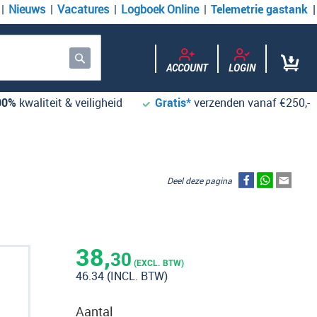
Nieuws
Vacatures
Logboek Online
Telemetrie gastank
ACCOUNT
LOGIN
Zoek
00%
kwaliteit & veiligheid
Gratis*
verzenden vanaf €250,-
Deel deze pagina
38,
30
(EXCL. BTW)
46.34
(INCL. BTW)
Aantal