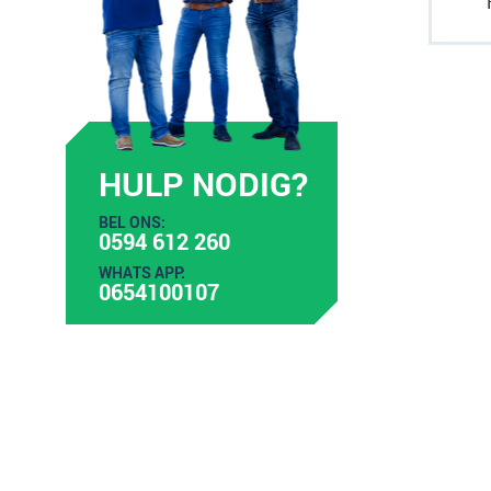
HULP NODIG?
BEL ONS:
0594 612 260
WHATS APP:
0654100107