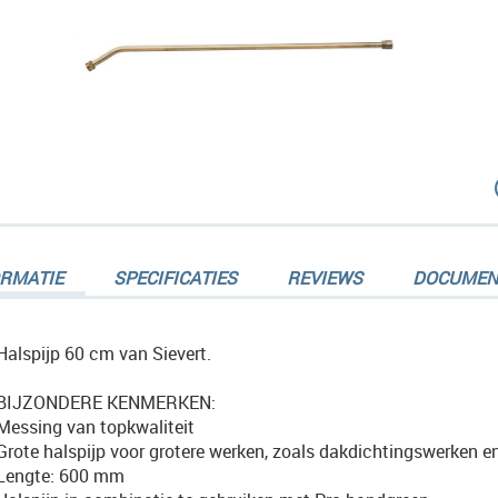
dingen-
ORMATIE
SPECIFICATIES
REVIEWS
DOCUMEN
Halspijp 60 cm van Sievert.
BIJZONDERE KENMERKEN:
dingen-
Messing van topkwaliteit
Grote halspijp voor grotere werken, zoals dakdichtingswerken 
Lengte: 600 mm