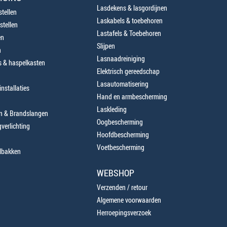
Lasdekens & lasgordijnen
tellen
Laskabels & toebehoren
stellen
Lastafels & Toebehoren
en
Slijpen
n
Lasnaadreiniging
 & haspelkasten
Elektrisch gereedschap
Lasautomatisering
nstallaties
Hand en armbescherming
Laskleding
en & Brandslangen
Oogbescherming
verlichting
Hoofdbescherming
Voetbescherming
lbakken
WEBSHOP
Verzenden / retour
Algemene voorwaarden
Herroepingsverzoek