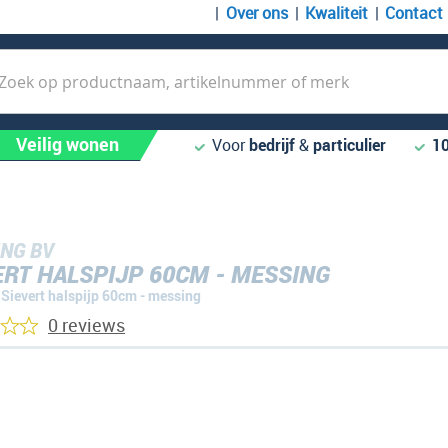
Over ons
Kwaliteit
Contact
k
Veilig wonen
Voor
bedrijf
&
particulier
1
NG BV
ERT HALSPIJP 60CM - MESSING
Sievert halspijp 60cm - messing
0 reviews