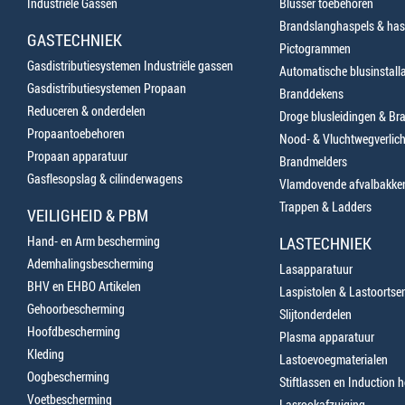
Industriële Gassen
Blusser toebehoren
Brandslanghaspels & has
GASTECHNIEK
Pictogrammen
Gasdistributiesystemen Industriële gassen
Automatische blusinstalla
Gasdistributiesystemen Propaan
Branddekens
Reduceren & onderdelen
Droge blusleidingen & B
Propaantoebehoren
Nood- & Vluchtwegverlich
Propaan apparatuur
Brandmelders
Gasflesopslag & cilinderwagens
Vlamdovende afvalbakke
Trappen & Ladders
VEILIGHEID & PBM
Hand- en Arm bescherming
LASTECHNIEK
Ademhalingsbescherming
Lasapparatuur
BHV en EHBO Artikelen
Laspistolen & Lastoortse
Gehoorbescherming
Slijtonderdelen
Hoofdbescherming
Plasma apparatuur
Kleding
Lastoevoegmaterialen
Oogbescherming
Stiftlassen en Induction 
Voetbescherming
Lasrookafzuiging