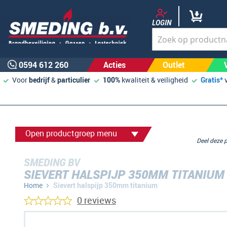
LOGIN
0594 612 260
Acties
Outlet
Voor
bedrijf
&
particulier
100%
kwaliteit & veiligheid
Gratis*
Open productgroep menu
Deel deze
SMEDING BV
SIEVERT HALSPIJP 350MM TITANIUM
Home
Sievert halspijp 350mm titanium
0 reviews
Ga