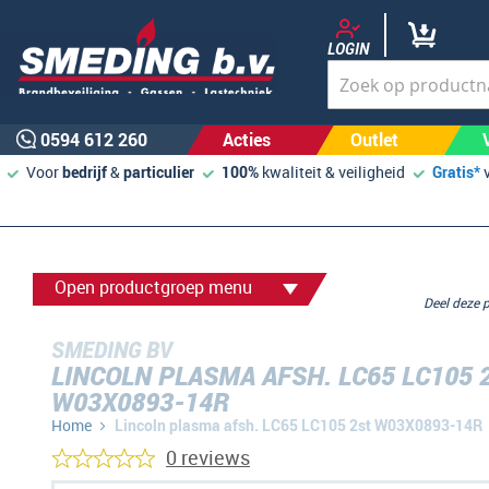
LOGIN
0594 612 260
Acties
Outlet
Voor
bedrijf
&
particulier
100%
kwaliteit & veiligheid
Gratis*
Open productgroep menu
Deel deze
SMEDING BV
LINCOLN PLASMA AFSH. LC65 LC105 
W03X0893-14R
Home
Lincoln plasma afsh. LC65 LC105 2st W03X0893-14R
0 reviews