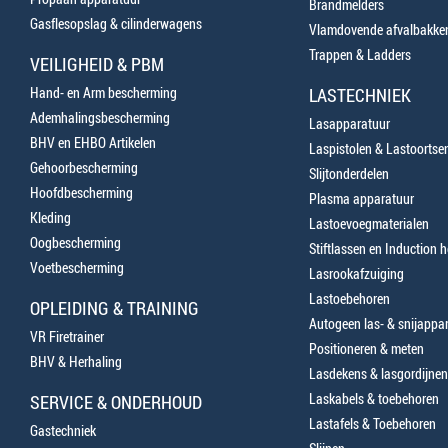
Brandmelders
Gasflesopslag & cilinderwagens
Vlamdovende afvalbakke
Trappen & Ladders
VEILIGHEID & PBM
Hand- en Arm bescherming
LASTECHNIEK
Ademhalingsbescherming
Lasapparatuur
BHV en EHBO Artikelen
Laspistolen & Lastoortse
Gehoorbescherming
Slijtonderdelen
Hoofdbescherming
Plasma apparatuur
Kleding
Lastoevoegmaterialen
Oogbescherming
Stiftlassen en Induction 
Voetbescherming
Lasrookafzuiging
Lastoebehoren
OPLEIDING & TRAINING
Autogeen las- & snijappa
VR Firetrainer
Positioneren & meten
BHV & Herhaling
Lasdekens & lasgordijnen
Laskabels & toebehoren
SERVICE & ONDERHOUD
Lastafels & Toebehoren
Gastechniek