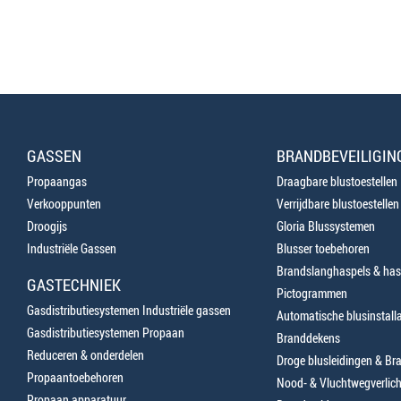
GASSEN
BRANDBEVEILIGIN
Propaangas
Draagbare blustoestellen
Verkooppunten
Verrijdbare blustoestellen
Droogijs
Gloria Blussystemen
Industriële Gassen
Blusser toebehoren
Brandslanghaspels & has
GASTECHNIEK
Pictogrammen
Gasdistributiesystemen Industriële gassen
Automatische blusinstalla
Gasdistributiesystemen Propaan
Branddekens
Reduceren & onderdelen
Droge blusleidingen & B
Propaantoebehoren
Nood- & Vluchtwegverlich
Propaan apparatuur