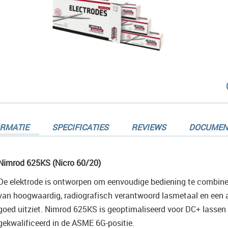
dingen-
ORMATIE
SPECIFICATIES
REVIEWS
DOCUMEN
Nimrod 625KS (Nicro 60/20)
De elektrode is ontworpen om eenvoudige bediening te combin
dingen-
van hoogwaardig, radiografisch verantwoord lasmetaal en een a
goed uitziet. Nimrod 625KS is geoptimaliseerd voor DC+ lassen in
gekwalificeerd in de ASME 6G-positie.