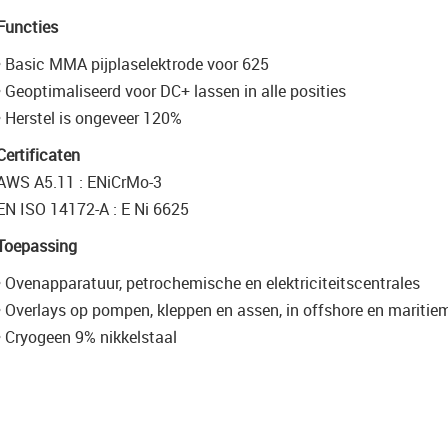
Functies
• Basic MMA pijplaselektrode voor 625
• Geoptimaliseerd voor DC+ lassen in alle posities
• Herstel is ongeveer 120%
Certificaten
AWS A5.11 : ENiCrMo-3
EN ISO 14172-A : E Ni 6625
Toepassing
• Ovenapparatuur, petrochemische en elektriciteitscentrales
• Overlays op pompen, kleppen en assen, in offshore en mariti
• Cryogeen 9% nikkelstaal