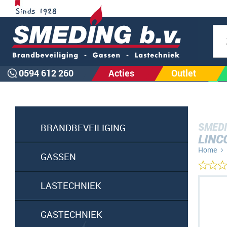
Zoe
0594 612 260
Acties
Outlet
SMEDI
BRANDBEVEILIGING
LINC
Home
GASSEN
Ga
LASTECHNIEK
naar
het
GASTECHNIEK
einde