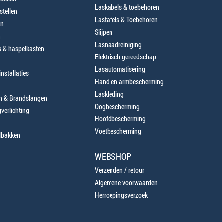
Laskabels & toebehoren
stellen
Lastafels & Toebehoren
en
Slijpen
n
Lasnaadreiniging
 & haspelkasten
Elektrisch gereedschap
Lasautomatisering
nstallaties
Hand en armbescherming
Laskleding
en & Brandslangen
Oogbescherming
verlichting
Hoofdbescherming
Voetbescherming
lbakken
WEBSHOP
Verzenden / retour
Algemene voorwaarden
Herroepingsverzoek