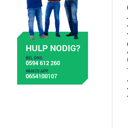
HULP NODIG?
BEL ONS:
0594 612 260
WHATS APP:
0654100107