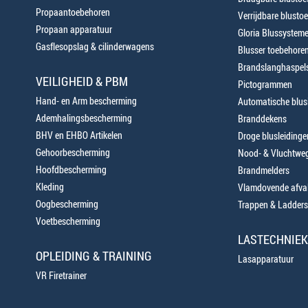
Propaantoebehoren
Verrijdbare blustoe
Propaan apparatuur
Gloria Blussystem
Gasflesopslag & cilinderwagens
Blusser toebehore
Brandslanghaspels
VEILIGHEID & PBM
Pictogrammen
Hand- en Arm bescherming
Automatische blusi
Ademhalingsbescherming
Branddekens
BHV en EHBO Artikelen
Droge blusleiding
Gehoorbescherming
Nood- & Vluchtweg
Hoofdbescherming
Brandmelders
Kleding
Vlamdovende afva
Oogbescherming
Trappen & Ladders
Voetbescherming
LASTECHNIEK
OPLEIDING & TRAINING
Lasapparatuur
VR Firetrainer