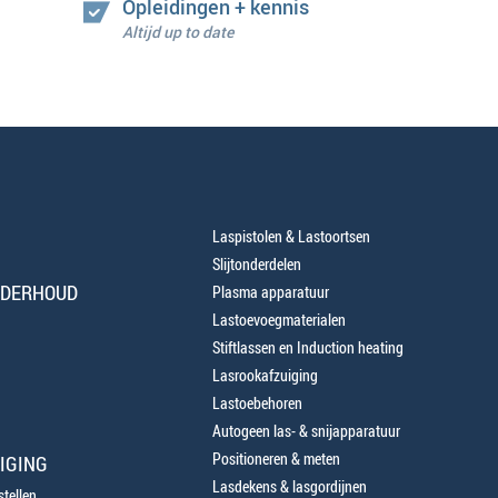
Opleidingen + kennis
Altijd up to date
Laspistolen & Lastoortsen
Slijtonderdelen
NDERHOUD
Plasma apparatuur
Lastoevoegmaterialen
Stiftlassen en Induction heating
Lasrookafzuiging
Lastoebehoren
Autogeen las- & snijapparatuur
Positioneren & meten
IGING
Lasdekens & lasgordijnen
tellen