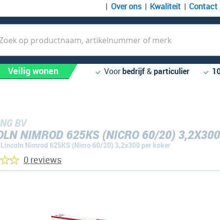
Over ons
Kwaliteit
Contact
k
Veilig wonen
Voor
bedrijf
&
particulier
1
NG BV
OLN NIMROD 625KS (NICRO 60/20) 3,2X30
Lincoln Nimrod 625KS (Nicro 60/20) 3,2x300 per koker
0 reviews