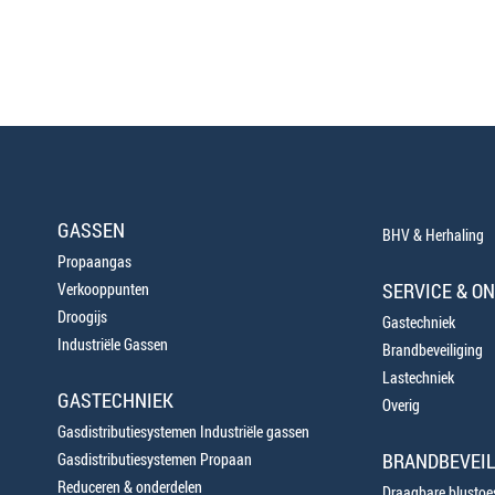
GASSEN
BHV & Herhaling
Propaangas
SERVICE & O
Verkooppunten
Droogijs
Gastechniek
Industriële Gassen
Brandbeveiliging
Lastechniek
GASTECHNIEK
Overig
Gasdistributiesystemen Industriële gassen
BRANDBEVEIL
Gasdistributiesystemen Propaan
Reduceren & onderdelen
Draagbare blustoes