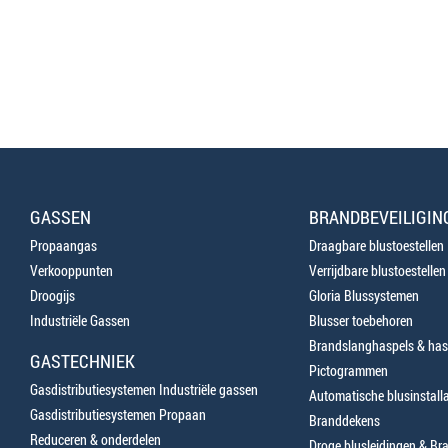
GASSEN
BRANDBEVEILIGIN
Propaangas
Draagbare blustoestellen
Verkooppunten
Verrijdbare blustoestellen
Droogijs
Gloria Blussystemen
Industriële Gassen
Blusser toebehoren
Brandslanghaspels & has
GASTECHNIEK
Pictogrammen
Gasdistributiesystemen Industriële gassen
Automatische blusinstalla
Gasdistributiesystemen Propaan
Branddekens
Reduceren & onderdelen
Droge blusleidingen & B