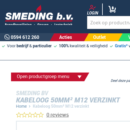
LOGIN
0594 612 260
Acties
Outlet
Voor
bedrijf
&
particulier
100%
kwaliteit & veiligheid
Gratis*
Open productgroep menu
Deel deze 
SMEDING BV
KABELOOG 50MM² M12 VERZINKT
Home
Kabeloog 50mm² M12 verzinkt
0 reviews
Ga