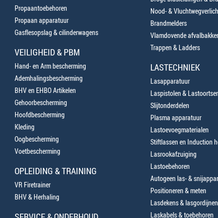
Propaantoebehoren
Nood- & Vluchtwegverlich
Propaan apparatuur
Brandmelders
Gasflesopslag & cilinderwagens
Vlamdovende afvalbakke
Trappen & Ladders
VEILIGHEID & PBM
Hand- en Arm bescherming
LASTECHNIEK
Ademhalingsbescherming
Lasapparatuur
BHV en EHBO Artikelen
Laspistolen & Lastoortse
Gehoorbescherming
Slijtonderdelen
Hoofdbescherming
Plasma apparatuur
Kleding
Lastoevoegmaterialen
Oogbescherming
Stiftlassen en Induction 
Voetbescherming
Lasrookafzuiging
Lastoebehoren
OPLEIDING & TRAINING
Autogeen las- & snijappa
VR Firetrainer
Positioneren & meten
BHV & Herhaling
Lasdekens & lasgordijnen
Laskabels & toebehoren
SERVICE & ONDERHOUD