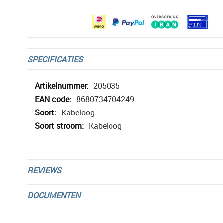
gallerij
SPECIFICATIES
Meer
205035
informatie
8680734704249
Kabeloog
Kabeloog
REVIEWS
DOCUMENTEN