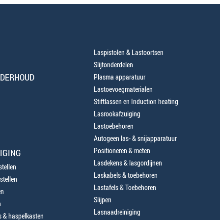
Laspistolen & Lastoortsen
Slijtonderdelen
NDERHOUD
Plasma apparatuur
Lastoevoegmaterialen
Stiftlassen en Induction heating
Lasrookafzuiging
Lastoebehoren
Autogeen las- & snijapparatuur
Positioneren & meten
IGING
Lasdekens & lasgordijnen
tellen
Laskabels & toebehoren
stellen
Lastafels & Toebehoren
en
Slijpen
n
Lasnaadreiniging
 & haspelkasten