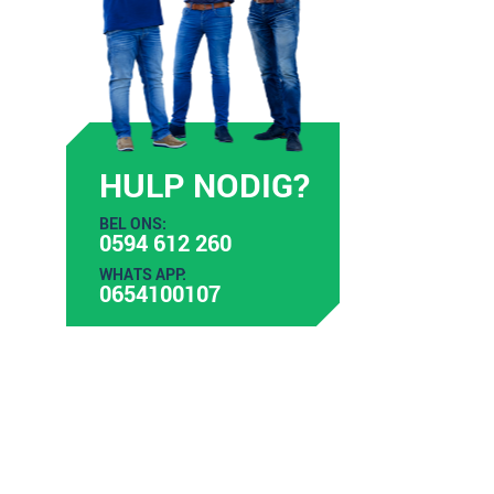
HULP NODIG?
BEL ONS:
0594 612 260
WHATS APP:
0654100107