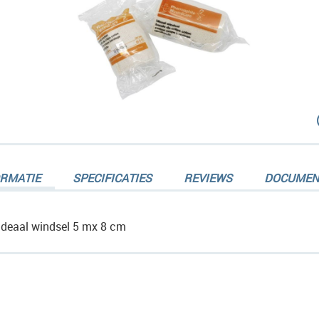
dingen-
ORMATIE
SPECIFICATIES
REVIEWS
DOCUMEN
Ideaal windsel 5 mx 8 cm
dingen-