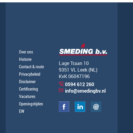
Over ons
Historie
Lage Traan 10
Contact & route
9351 VL Leek (NL)
Privacybeleid
KvK 06047196
Disclaimer
0594 612 260
Certificering
info@smedingbv.nl
Vacatures
Openingstijden
EW