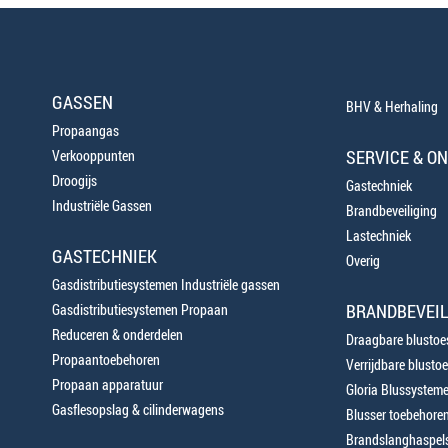
GASSEN
BHV & Herhaling
Propaangas
SERVICE & O
Verkooppunten
Droogijs
Gastechniek
Industriële Gassen
Brandbeveiliging
Lastechniek
GASTECHNIEK
Overig
Gasdistributiesystemen Industriële gassen
BRANDBEVEIL
Gasdistributiesystemen Propaan
Reduceren & onderdelen
Draagbare blustoes
Propaantoebehoren
Verrijdbare blustoe
Propaan apparatuur
Gloria Blussystem
Gasflesopslag & cilinderwagens
Blusser toebehore
Brandslanghaspels