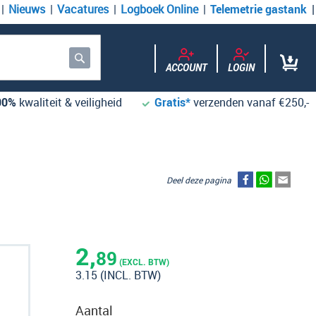
Nieuws
Vacatures
Logboek Online
Telemetrie gastank
ACCOUNT
LOGIN
Zoek
00%
kwaliteit & veiligheid
Gratis*
verzenden vanaf €250,-
Deel deze pagina
2,
89
(EXCL. BTW)
3.15
(INCL. BTW)
Aantal