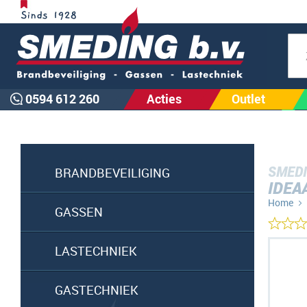
Zoe
0594 612 260
Acties
Outlet
SMEDI
BRANDBEVEILIGING
IDEA
Home
GASSEN
Ga
LASTECHNIEK
naar
het
GASTECHNIEK
einde