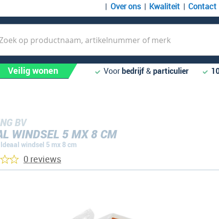
Over ons
Kwaliteit
Contact
k
Veilig wonen
Voor
bedrijf
&
particulier
1
NG BV
AL WINDSEL 5 MX 8 CM
Ideaal windsel 5 mx 8 cm
0 reviews