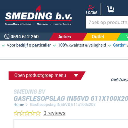
LOGIN
0594 612 260
Acties
Outlet
Voor
bedrijf
&
particulier
100%
kwaliteit & veiligheid
Gratis*
Open productgroep menu
Deel deze
SMEDING BV
GASFLESOPSLAG IN55VD 611X100X2
Home
Gasflesopslag IN55VD 611x100x207
0 reviews
Ga