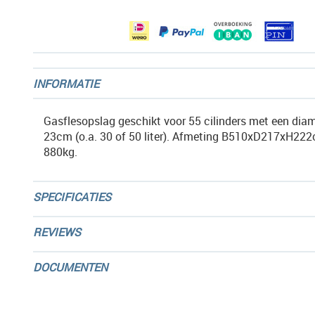
gallerij
INFORMATIE
Gasflesopslag geschikt voor 55 cilinders met een dia
23cm (o.a. 30 of 50 liter). Afmeting B510xD217xH22
880kg.
SPECIFICATIES
REVIEWS
DOCUMENTEN