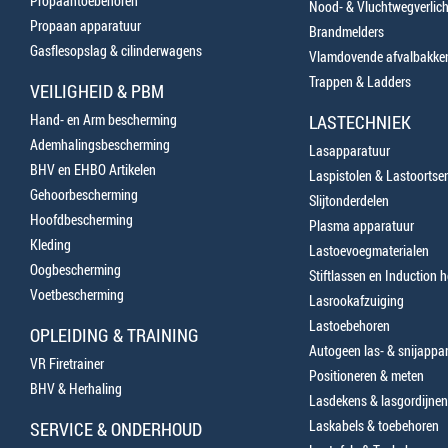
Propaantoebehoren
Nood- & Vluchtwegverlich
Propaan apparatuur
Brandmelders
Gasflesopslag & cilinderwagens
Vlamdovende afvalbakke
Trappen & Ladders
VEILIGHEID & PBM
Hand- en Arm bescherming
LASTECHNIEK
Ademhalingsbescherming
Lasapparatuur
BHV en EHBO Artikelen
Laspistolen & Lastoortse
Gehoorbescherming
Slijtonderdelen
Hoofdbescherming
Plasma apparatuur
Kleding
Lastoevoegmaterialen
Oogbescherming
Stiftlassen en Induction 
Voetbescherming
Lasrookafzuiging
Lastoebehoren
OPLEIDING & TRAINING
Autogeen las- & snijappa
VR Firetrainer
Positioneren & meten
BHV & Herhaling
Lasdekens & lasgordijnen
Laskabels & toebehoren
SERVICE & ONDERHOUD