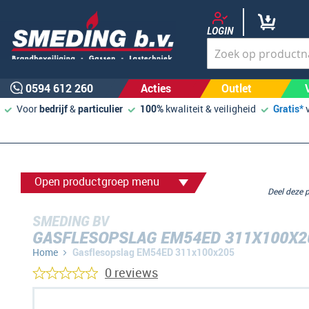
LOGIN
0594 612 260
Acties
Outlet
Voor
bedrijf
&
particulier
100%
kwaliteit & veiligheid
Gratis*
Open productgroep menu
Deel deze
SMEDING BV
GASFLESOPSLAG EM54ED 311X100X2
Home
Gasflesopslag EM54ED 311x100x205
0 reviews
Ga