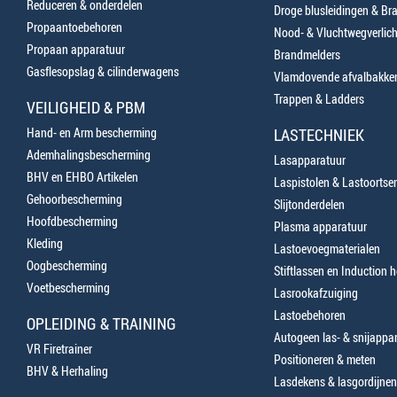
Reduceren & onderdelen
Droge blusleidingen & B
Propaantoebehoren
Nood- & Vluchtwegverlich
Propaan apparatuur
Brandmelders
Gasflesopslag & cilinderwagens
Vlamdovende afvalbakke
Trappen & Ladders
VEILIGHEID & PBM
Hand- en Arm bescherming
LASTECHNIEK
Ademhalingsbescherming
Lasapparatuur
BHV en EHBO Artikelen
Laspistolen & Lastoortse
Gehoorbescherming
Slijtonderdelen
Hoofdbescherming
Plasma apparatuur
Kleding
Lastoevoegmaterialen
Oogbescherming
Stiftlassen en Induction 
Voetbescherming
Lasrookafzuiging
Lastoebehoren
OPLEIDING & TRAINING
Autogeen las- & snijappa
VR Firetrainer
Positioneren & meten
BHV & Herhaling
Lasdekens & lasgordijnen