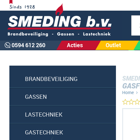
Zoe
0594 612 260
Acties
Outlet
SMEDI
BRANDBEVEILIGING
GASF
Home
GASSEN
Ga
LASTECHNIEK
naar
het
GASTECHNIEK
einde