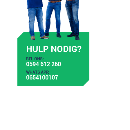
HULP NODIG?
BEL ONS:
0594 612 260
WHATS APP:
0654100107