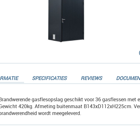
dingen-
ORMATIE
SPECIFICATIES
REVIEWS
DOCUMEN
Brandwerende gasflesopslag geschikt voor 36 gasflessen met e
Gewicht 420kg. Afmeting buitenmaat B143xD112xH225cm. Verk
brandwerendheid wordt meegeleverd.
dingen-