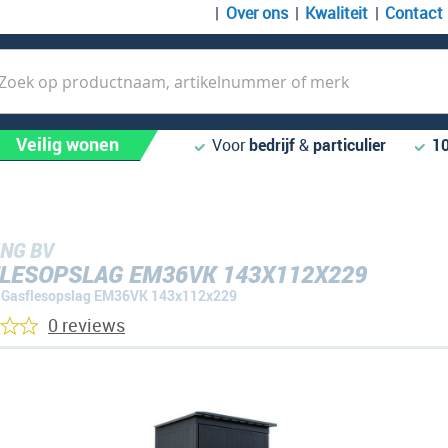
Over ons
Kwaliteit
Contact
k
Veilig wonen
Voor
bedrijf
&
particulier
1
NG BV
LESOPSLAG EM36VK 143X112X229
Gasflesopslag EM36VK 143x112x229
0 reviews