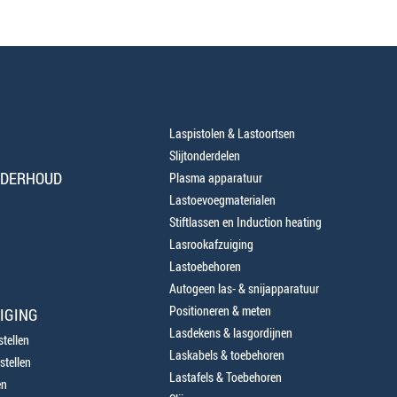
Laspistolen & Lastoortsen
Slijtonderdelen
NDERHOUD
Plasma apparatuur
Lastoevoegmaterialen
Stiftlassen en Induction heating
Lasrookafzuiging
Lastoebehoren
Autogeen las- & snijapparatuur
Positioneren & meten
IGING
Lasdekens & lasgordijnen
tellen
Laskabels & toebehoren
stellen
Lastafels & Toebehoren
en