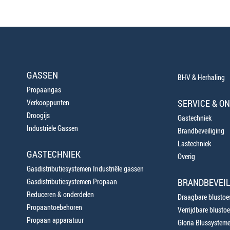
GASSEN
BHV & Herhaling
Propaangas
SERVICE & O
Verkooppunten
Droogijs
Gastechniek
Industriële Gassen
Brandbeveiliging
Lastechniek
GASTECHNIEK
Overig
Gasdistributiesystemen Industriële gassen
BRANDBEVEIL
Gasdistributiesystemen Propaan
Reduceren & onderdelen
Draagbare blustoes
Propaantoebehoren
Verrijdbare blustoe
Propaan apparatuur
Gloria Blussystem