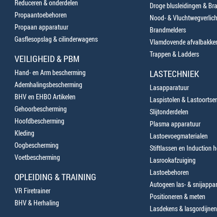
Reduceren & onderdelen
Droge blusleidingen & B
Propaantoebehoren
Nood- & Vluchtwegverlich
Propaan apparatuur
Brandmelders
Gasflesopslag & cilinderwagens
Vlamdovende afvalbakke
Trappen & Ladders
VEILIGHEID & PBM
Hand- en Arm bescherming
LASTECHNIEK
Ademhalingsbescherming
Lasapparatuur
BHV en EHBO Artikelen
Laspistolen & Lastoortse
Gehoorbescherming
Slijtonderdelen
Hoofdbescherming
Plasma apparatuur
Kleding
Lastoevoegmaterialen
Oogbescherming
Stiftlassen en Induction 
Voetbescherming
Lasrookafzuiging
Lastoebehoren
OPLEIDING & TRAINING
Autogeen las- & snijappa
VR Firetrainer
Positioneren & meten
BHV & Herhaling
Lasdekens & lasgordijnen