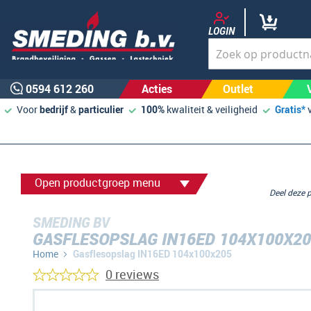
LOGIN
0594 612 260
Acties
Outlet
Voor
bedrijf
&
particulier
100%
kwaliteit & veiligheid
Gratis*
Open productgroep menu
Deel deze
SMEDING BV
GASFLESOPSLAG IN16ED 104X100X2
Home
Gasflesopslag IN16ED 104x100x205
0 reviews
Ga