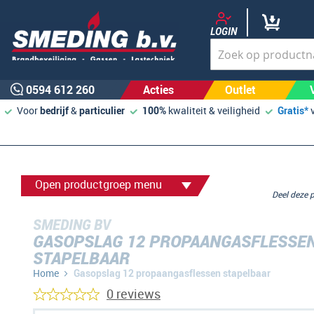
LOGIN
0594 612 260
Acties
Outlet
Voor
bedrijf
&
particulier
100%
kwaliteit & veiligheid
Gratis*
Open productgroep menu
Deel deze
SMEDING BV
GASOPSLAG 12 PROPAANGASFLESSE
STAPELBAAR
Home
Gasopslag 12 propaangasflessen stapelbaar
0 reviews