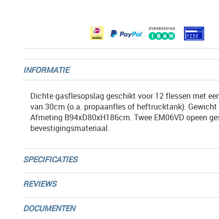
afbeeldingen-
gallerij
INFORMATIE
Dichte gasflesopslag geschikt voor 12 flessen met ee
van 30cm (o.a. propaanfles of heftrucktank). Gewicht
Afmeting B94xD80xH186cm. Twee EM06VD opeen ges
bevestigingsmateriaal.
SPECIFICATIES
REVIEWS
DOCUMENTEN