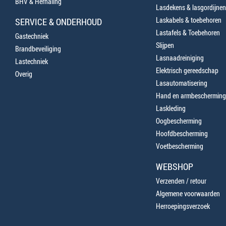
BHV & Herhaling
Lasdekens & lasgordijnen
Laskabels & toebehoren
SERVICE & ONDERHOUD
Lastafels & Toebehoren
Gastechniek
Slijpen
Brandbeveiliging
Lasnaadreiniging
Lastechniek
Elektrisch gereedschap
Overig
Lasautomatisering
Hand en armbescherming
Laskleding
Oogbescherming
Hoofdbescherming
Voetbescherming
WEBSHOP
Verzenden / retour
Algemene voorwaarden
Herroepingsverzoek