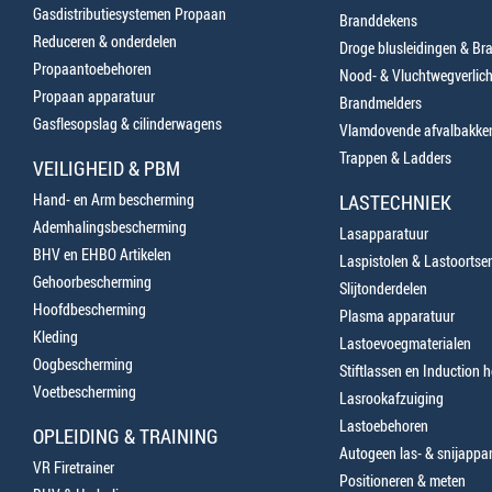
Gasdistributiesystemen Propaan
Branddekens
Reduceren & onderdelen
Droge blusleidingen & B
Propaantoebehoren
Nood- & Vluchtwegverlich
Propaan apparatuur
Brandmelders
Gasflesopslag & cilinderwagens
Vlamdovende afvalbakke
Trappen & Ladders
VEILIGHEID & PBM
Hand- en Arm bescherming
LASTECHNIEK
Ademhalingsbescherming
Lasapparatuur
BHV en EHBO Artikelen
Laspistolen & Lastoortse
Gehoorbescherming
Slijtonderdelen
Hoofdbescherming
Plasma apparatuur
Kleding
Lastoevoegmaterialen
Oogbescherming
Stiftlassen en Induction 
Voetbescherming
Lasrookafzuiging
Lastoebehoren
OPLEIDING & TRAINING
Autogeen las- & snijappa
VR Firetrainer
Positioneren & meten