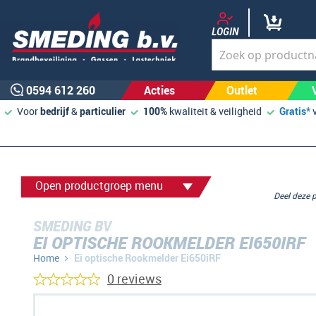
LOGIN
0594 612 260
Acties
Outlet
Voor
bedrijf
&
particulier
100%
kwaliteit & veiligheid
Gratis*
Open productgroep menu
Deel deze
SMEDING BV
EI OPTISCHE ROOKMELDER EI650IRF
Home
Ei optische Rookmelder Ei650iRF
0 reviews
Ga