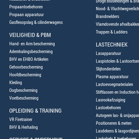
Droge blusleidingen & B
Propaantoebehoren
Nood- & Vluchtwegverlich
Propaan apparatuur
Brandmelders
Gasflesopslag & cilinderwagens
Vlamdovende afvalbakke
Trappen & Ladders
VEILIGHEID & PBM
Hand- en Arm bescherming
LASTECHNIEK
Ademhalingsbescherming
Lasapparatuur
BHV en EHBO Artikelen
Laspistolen & Lastoortse
Gehoorbescherming
Slijtonderdelen
Hoofdbescherming
Plasma apparatuur
Kleding
Lastoevoegmaterialen
Oogbescherming
Stiftlassen en Induction 
Voetbescherming
Lasrookafzuiging
Lastoebehoren
OPLEIDING & TRAINING
Autogeen las- & snijappa
VR Firetrainer
Positioneren & meten
BHV & Herhaling
Lasdekens & lasgordijnen
Laskabels & toebehoren