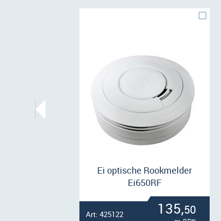
Ei optische Rookmelder
Ei650RF
135,
50
Art: 425122