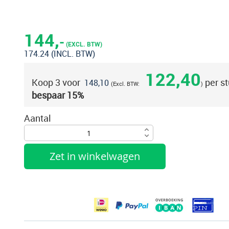
Ga
naar
het
144,
-
begin
(EXCL. BTW)
174.24
(INCL. BTW)
van
de
122,40
Koop 3 voor
per st
afbeeldingen-
148,10
bespaar
15
%
gallerij
Aantal
Zet in winkelwagen