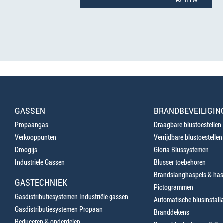
ex. BTW
GASSEN
BRANDBEVEILIGIN
Propaangas
Draagbare blustoestellen
Verkooppunten
Verrijdbare blustoestellen
Droogijs
Gloria Blussystemen
Industriële Gassen
Blusser toebehoren
Brandslanghaspels & has
GASTECHNIEK
Pictogrammen
Gasdistributiesystemen Industriële gassen
Automatische blusinstalla
Gasdistributiesystemen Propaan
Branddekens
Reduceren & onderdelen