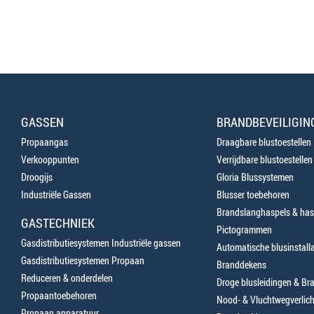
GASSEN
BRANDBEVEILIGIN
Propaangas
Draagbare blustoestellen
Verkooppunten
Verrijdbare blustoestellen
Droogijs
Gloria Blussystemen
Industriële Gassen
Blusser toebehoren
Brandslanghaspels & has
GASTECHNIEK
Pictogrammen
Gasdistributiesystemen Industriële gassen
Automatische blusinstalla
Gasdistributiesystemen Propaan
Branddekens
Reduceren & onderdelen
Droge blusleidingen & B
Propaantoebehoren
Nood- & Vluchtwegverlich
Propaan apparatuur