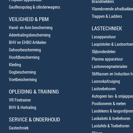
Brandmelders
Gasflesopslag & cilinderwagens
Vlamdovende afvalbakke
Trappen & Ladders
VEILIGHEID & PBM
Hand- en Arm bescherming
LASTECHNIEK
Ademhalingsbescherming
Lasapparatuur
BHV en EHBO Artikelen
Laspistolen & Lastoortse
Gehoorbescherming
Slijtonderdelen
Hoofdbescherming
Plasma apparatuur
Kleding
Lastoevoegmaterialen
Oogbescherming
Stiftlassen en Induction 
Voetbescherming
Lasrookafzuiging
Lastoebehoren
OPLEIDING & TRAINING
Autogeen las- & snijappa
VR Firetrainer
Positioneren & meten
BHV & Herhaling
Lasdekens & lasgordijnen
Laskabels & toebehoren
SERVICE & ONDERHOUD
Lastafels & Toebehoren
Gastechniek