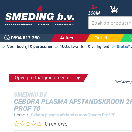
LOGIN
0594 612 260
Acties
Outlet
Voor
bedrijf
&
particulier
100%
kwaliteit & veiligheid
Gratis*
Open productgroep menu
Deel deze
SMEDING BV
CEBORA PLASMA AFSTANDSKROON 2
PROF 70
Home
Cebora plasma afstandskroon 2punts Prof 70
0 reviews