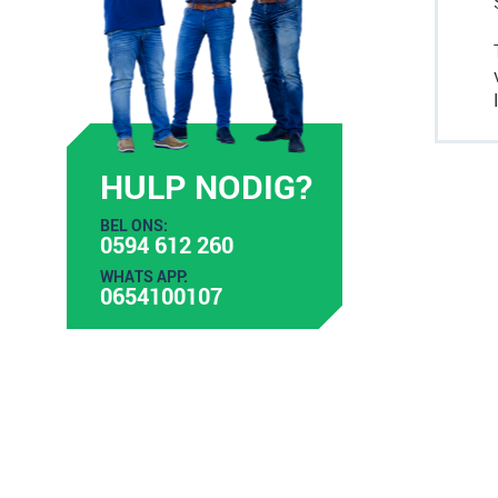
HULP NODIG?
BEL ONS:
0594 612 260
WHATS APP:
0654100107