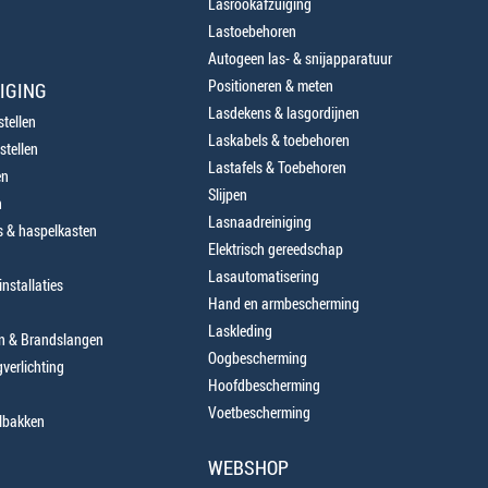
Lasrookafzuiging
Lastoebehoren
Autogeen las- & snijapparatuur
Positioneren & meten
IGING
Lasdekens & lasgordijnen
tellen
Laskabels & toebehoren
stellen
Lastafels & Toebehoren
en
Slijpen
n
Lasnaadreiniging
 & haspelkasten
Elektrisch gereedschap
Lasautomatisering
nstallaties
Hand en armbescherming
Laskleding
en & Brandslangen
Oogbescherming
verlichting
Hoofdbescherming
Voetbescherming
lbakken
WEBSHOP