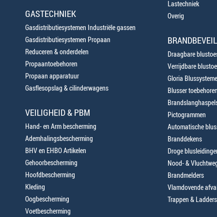
Lastechniek
GASTECHNIEK
Overig
Gasdistributiesystemen Industriële gassen
BRANDBEVEIL
Gasdistributiesystemen Propaan
Reduceren & onderdelen
Draagbare blustoes
Propaantoebehoren
Verrijdbare blustoe
Propaan apparatuur
Gloria Blussystem
Gasflesopslag & cilinderwagens
Blusser toebehore
Brandslanghaspels
VEILIGHEID & PBM
Pictogrammen
Hand- en Arm bescherming
Automatische blusi
Ademhalingsbescherming
Branddekens
BHV en EHBO Artikelen
Droge blusleiding
Gehoorbescherming
Nood- & Vluchtweg
Hoofdbescherming
Brandmelders
Kleding
Vlamdovende afva
Oogbescherming
Trappen & Ladders
Voetbescherming