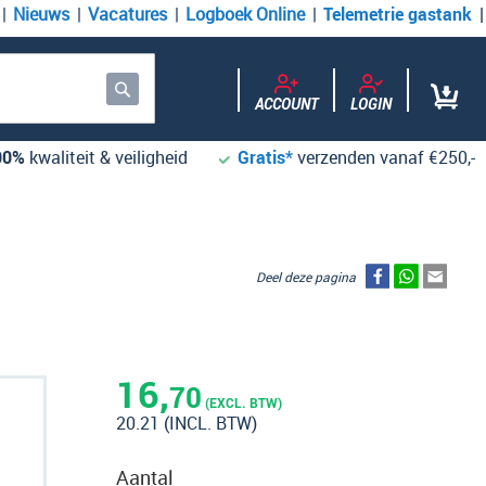
Nieuws
Vacatures
Logboek Online
Telemetrie gastank
ACCOUNT
LOGIN
Zoek
00%
kwaliteit & veiligheid
Gratis*
verzenden vanaf €250,-
Deel deze pagina
16,
70
(EXCL. BTW)
20.21
(INCL. BTW)
Aantal