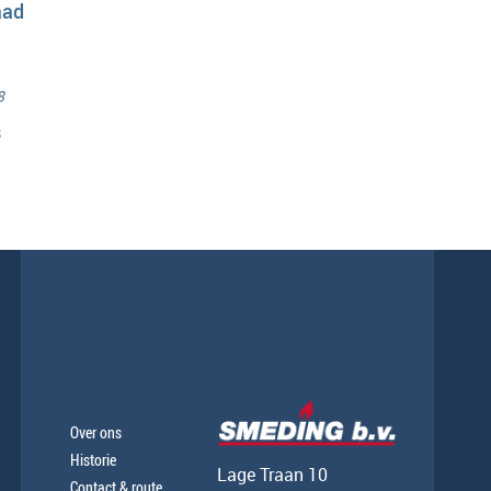
aad
8
s
Over ons
Historie
Lage Traan 10
Contact & route