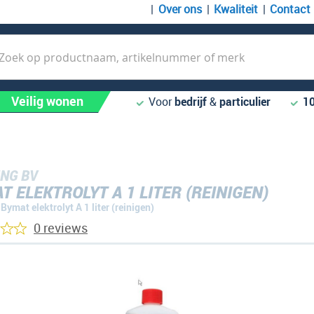
Over ons
Kwaliteit
Contact
k
Veilig wonen
Voor
bedrijf
&
particulier
1
NG BV
T ELEKTROLYT A 1 LITER (REINIGEN)
Bymat elektrolyt A 1 liter (reinigen)
0 reviews