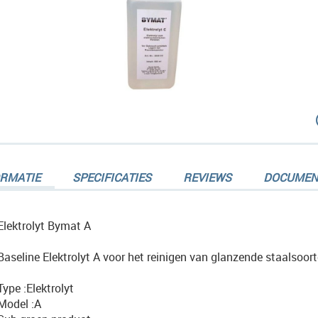
dingen-
ORMATIE
SPECIFICATIES
REVIEWS
DOCUMEN
Elektrolyt Bymat A
Baseline Elektrolyt A voor het reinigen van glanzende staalsoorte
dingen-
Type :Elektrolyt
Model :A