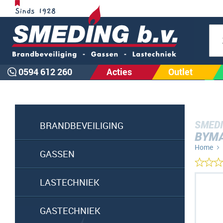
Zoe
0594 612 260
Acties
Outlet
SMEDI
BRANDBEVEILIGING
BYMA
Home
GASSEN
Ga
LASTECHNIEK
naar
het
GASTECHNIEK
einde