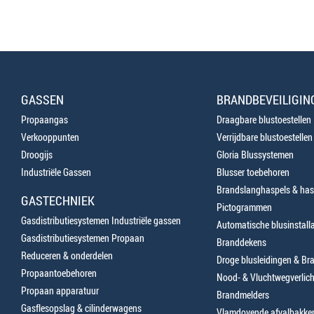
GASSEN
BRANDBEVEILIGIN
Propaangas
Draagbare blustoestellen
Verkooppunten
Verrijdbare blustoestellen
Droogijs
Gloria Blussystemen
Industriële Gassen
Blusser toebehoren
Brandslanghaspels & has
GASTECHNIEK
Pictogrammen
Gasdistributiesystemen Industriële gassen
Automatische blusinstalla
Gasdistributiesystemen Propaan
Branddekens
Reduceren & onderdelen
Droge blusleidingen & B
Propaantoebehoren
Nood- & Vluchtwegverlich
Propaan apparatuur
Brandmelders
Gasflesopslag & cilinderwagens
Vlamdovende afvalbakke