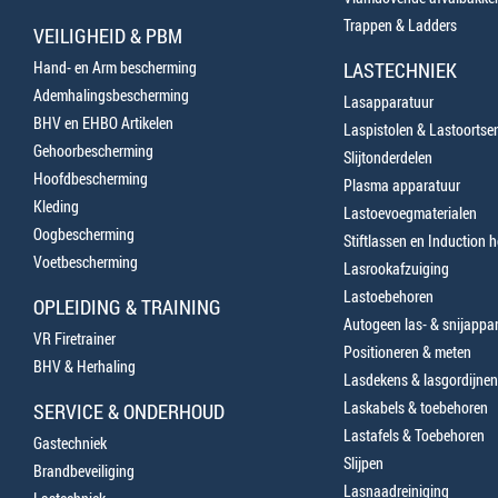
Trappen & Ladders
VEILIGHEID & PBM
Hand- en Arm bescherming
LASTECHNIEK
Ademhalingsbescherming
Lasapparatuur
BHV en EHBO Artikelen
Laspistolen & Lastoortse
Gehoorbescherming
Slijtonderdelen
Hoofdbescherming
Plasma apparatuur
Kleding
Lastoevoegmaterialen
Oogbescherming
Stiftlassen en Induction 
Voetbescherming
Lasrookafzuiging
Lastoebehoren
OPLEIDING & TRAINING
Autogeen las- & snijappa
VR Firetrainer
Positioneren & meten
BHV & Herhaling
Lasdekens & lasgordijnen
Laskabels & toebehoren
SERVICE & ONDERHOUD
Lastafels & Toebehoren
Gastechniek
Slijpen
Brandbeveiliging
Lasnaadreiniging