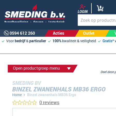
LOGIN
0594 612 260
Acties
Outlet
Voor
bedrijf
&
particulier
100%
kwaliteit & veiligheid
Gratis*
Open productgroep menu
Deel deze
SMEDING BV
BINZEL ZWANENHALS MB36 ERGO
Home
Binzel zwanenhals MB36 Ergo
0 reviews
Ga