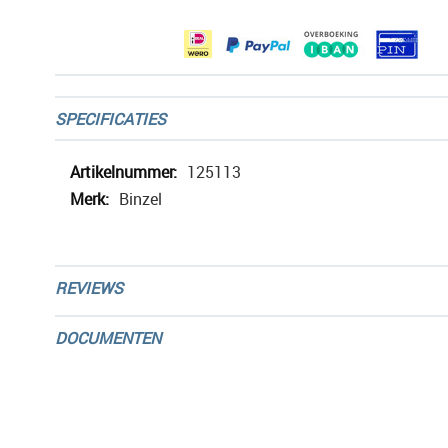
gallerij
SPECIFICATIES
Meer
125113
informatie
Binzel
REVIEWS
DOCUMENTEN