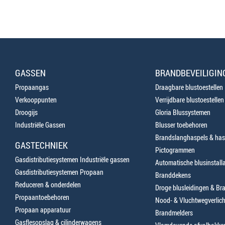
GASSEN
BRANDBEVEILIGIN
Propaangas
Draagbare blustoestellen
Verkooppunten
Verrijdbare blustoestellen
Droogijs
Gloria Blussystemen
Industriële Gassen
Blusser toebehoren
Brandslanghaspels & has
GASTECHNIEK
Pictogrammen
Gasdistributiesystemen Industriële gassen
Automatische blusinstalla
Gasdistributiesystemen Propaan
Branddekens
Reduceren & onderdelen
Droge blusleidingen & B
Propaantoebehoren
Nood- & Vluchtwegverlich
Propaan apparatuur
Brandmelders
Gasflesopslag & cilinderwagens