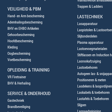
Vlamdovende afvalbakke
Trappen & Ladders
VEILIGHEID & PBM
Hand- en Arm bescherming
LASTECHNIEK
Ademhalingsbescherming
Lasapparatuur
BHV en EHBO Artikelen
Laspistolen & Lastoortse
Gehoorbescherming
Slijtonderdelen
Hoofdbescherming
Plasma apparatuur
Kleding
Lastoevoegmaterialen
Oogbescherming
Stiftlassen en Induction 
Voetbescherming
Lasrookafzuiging
Lastoebehoren
OPLEIDING & TRAINING
Autogeen las- & snijappa
VR Firetrainer
Positioneren & meten
BHV & Herhaling
Lasdekens & lasgordijnen
Laskabels & toebehoren
SERVICE & ONDERHOUD
Lastafels & Toebehoren
Gastechniek
Slijpen
Brandbeveiliging
Lasnaadreiniging