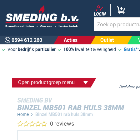
LOGIN
0594 612 260
Acties
Outlet
Voor
bedrijf
&
particulier
100%
kwaliteit & veiligheid
Gratis*
Open productgroep menu
Deel deze 
SMEDING BV
BINZEL MB501 RAB HULS 38MM
Home
Binzel MB501 rab huls 38mm
0 reviews
Ga