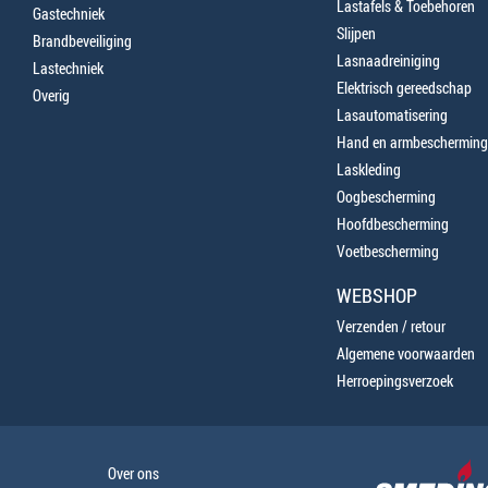
Lastafels & Toebehoren
Gastechniek
Slijpen
Brandbeveiliging
Lasnaadreiniging
Lastechniek
Elektrisch gereedschap
Overig
Lasautomatisering
Hand en armbescherming
Laskleding
Oogbescherming
Hoofdbescherming
Voetbescherming
WEBSHOP
Verzenden / retour
Algemene voorwaarden
Herroepingsverzoek
Over ons