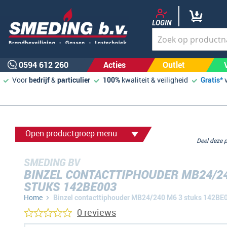
LOGIN
0594 612 260
Acties
Outlet
Voor
bedrijf
&
particulier
100%
kwaliteit & veiligheid
Gratis*
Open productgroep menu
Deel deze
SMEDING BV
BINZEL CONTACTTIPHOUDER MB24/24
STUKS 142BE003
Home
Binzel contacttiphouder MB24/240 M6 3 stuks 142BE
0 reviews