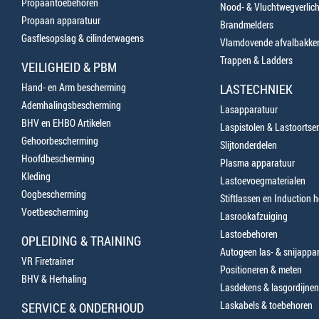
Propaantoebehoren
Nood- & Vluchtwegverlich
Propaan apparatuur
Brandmelders
Gasflesopslag & cilinderwagens
Vlamdovende afvalbakke
Trappen & Ladders
VEILIGHEID & PBM
Hand- en Arm bescherming
LASTECHNIEK
Ademhalingsbescherming
Lasapparatuur
BHV en EHBO Artikelen
Laspistolen & Lastoortse
Gehoorbescherming
Slijtonderdelen
Hoofdbescherming
Plasma apparatuur
Kleding
Lastoevoegmaterialen
Oogbescherming
Stiftlassen en Induction 
Voetbescherming
Lasrookafzuiging
Lastoebehoren
OPLEIDING & TRAINING
Autogeen las- & snijappa
VR Firetrainer
Positioneren & meten
BHV & Herhaling
Lasdekens & lasgordijnen
Laskabels & toebehoren
SERVICE & ONDERHOUD