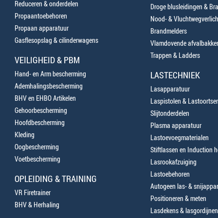
Reduceren & onderdelen
Droge blusleidingen & B
Propaantoebehoren
Nood- & Vluchtwegverlich
Propaan apparatuur
Brandmelders
Gasflesopslag & cilinderwagens
Vlamdovende afvalbakke
Trappen & Ladders
VEILIGHEID & PBM
Hand- en Arm bescherming
LASTECHNIEK
Ademhalingsbescherming
Lasapparatuur
BHV en EHBO Artikelen
Laspistolen & Lastoortse
Gehoorbescherming
Slijtonderdelen
Hoofdbescherming
Plasma apparatuur
Kleding
Lastoevoegmaterialen
Oogbescherming
Stiftlassen en Induction 
Voetbescherming
Lasrookafzuiging
Lastoebehoren
OPLEIDING & TRAINING
Autogeen las- & snijappa
VR Firetrainer
Positioneren & meten
BHV & Herhaling
Lasdekens & lasgordijnen