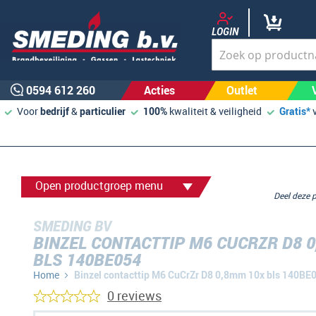
LOGIN
0594 612 260
Acties
Outlet
Voor
bedrijf
&
particulier
100%
kwaliteit & veiligheid
Gratis*
Open productgroep menu
Deel deze
SMEDING BV
BINZEL CONTACTTIP M6 CUCRZR D8 
BLS 140BE054
Home
Binzel contacttip M6 CuCrZr D8 0,8mm 10x bls 140BE
0 reviews