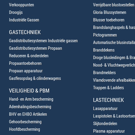
Verkooppunten
Verrijdbare blustoestellen
Droogijs
Gloria Blussystemen
Industriële Gassen
Blusser toebehoren
Brandslanghaspels & has
GASTECHNIEK
Pictogrammen
Gasdistributiesystemen Industriële gassen
Automatische blusinstalla
Gasdistributiesystemen Propaan
Branddekens
Reduceren & onderdelen
Droge blusleidingen & B
Propaantoebehoren
Nood- & Vluchtwegverlich
Propaan apparatuur
Brandmelders
Gasflesopslag & cilinderwagens
Vlamdovende afvalbakke
Trappen & Ladders
VEILIGHEID & PBM
Hand- en Arm bescherming
LASTECHNIEK
Ademhalingsbescherming
Lasapparatuur
BHV en EHBO Artikelen
Laspistolen & Lastoortse
Gehoorbescherming
Slijtonderdelen
Hoofdbescherming
Plasma apparatuur