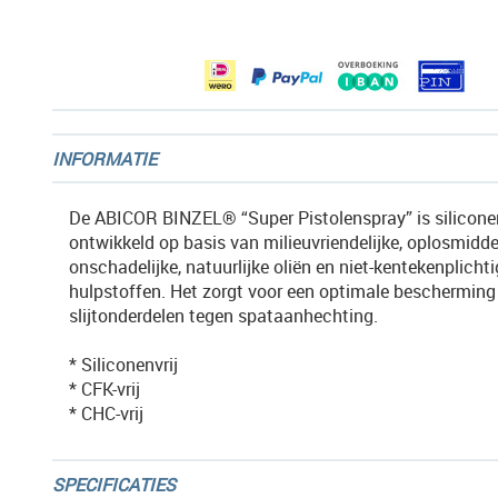
afbeeldingen-
gallerij
INFORMATIE
De ABICOR BINZEL® “Super Pistolenspray” is siliconenv
ontwikkeld op basis van milieuvriendelijke, oplosmiddel
onschadelijke, natuurlijke oliën en niet-kentekenplicht
hulpstoffen. Het zorgt voor een optimale bescherming
slijtonderdelen tegen spataanhechting.
* Siliconenvrij
* CFK-vrij
* CHC-vrij
SPECIFICATIES