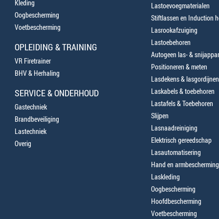
Kleding
Lastoevoegmaterialen
Oogbescherming
Stiftlassen en Induction 
Voetbescherming
Lasrookafzuiging
Lastoebehoren
OPLEIDING & TRAINING
Autogeen las- & snijappa
VR Firetrainer
Positioneren & meten
BHV & Herhaling
Lasdekens & lasgordijnen
Laskabels & toebehoren
SERVICE & ONDERHOUD
Lastafels & Toebehoren
Gastechniek
Slijpen
Brandbeveiliging
Lasnaadreiniging
Lastechniek
Elektrisch gereedschap
Overig
Lasautomatisering
Hand en armbescherming
Laskleding
Oogbescherming
Hoofdbescherming
Voetbescherming