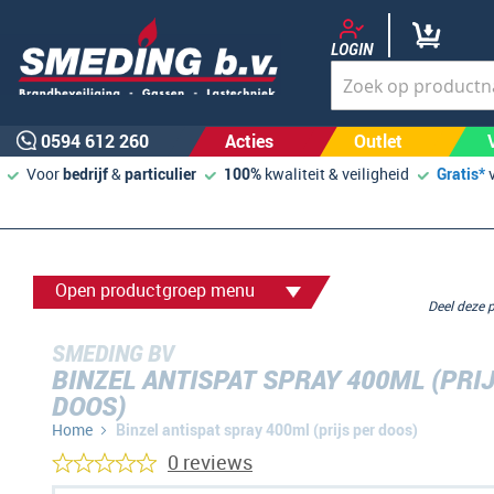
LOGIN
0594 612 260
Acties
Outlet
Voor
bedrijf
&
particulier
100%
kwaliteit & veiligheid
Gratis*
Open productgroep menu
Deel deze
SMEDING BV
BINZEL ANTISPAT SPRAY 400ML (PRI
DOOS)
Home
Binzel antispat spray 400ml (prijs per doos)
0 reviews