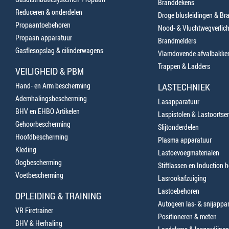
Branddekens
Reduceren & onderdelen
Droge blusleidingen & B
Propaantoebehoren
Nood- & Vluchtwegverlich
Propaan apparatuur
Brandmelders
Gasflesopslag & cilinderwagens
Vlamdovende afvalbakke
Trappen & Ladders
VEILIGHEID & PBM
Hand- en Arm bescherming
LASTECHNIEK
Ademhalingsbescherming
Lasapparatuur
BHV en EHBO Artikelen
Laspistolen & Lastoortse
Gehoorbescherming
Slijtonderdelen
Hoofdbescherming
Plasma apparatuur
Kleding
Lastoevoegmaterialen
Oogbescherming
Stiftlassen en Induction 
Voetbescherming
Lasrookafzuiging
Lastoebehoren
OPLEIDING & TRAINING
Autogeen las- & snijappa
VR Firetrainer
Positioneren & meten
BHV & Herhaling