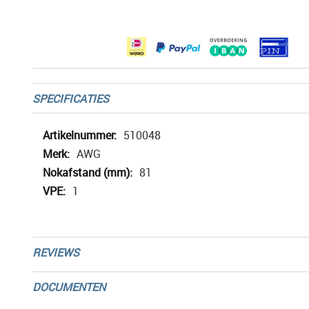
afbeeldingen-
gallerij
SPECIFICATIES
Meer
510048
informatie
AWG
81
1
REVIEWS
DOCUMENTEN