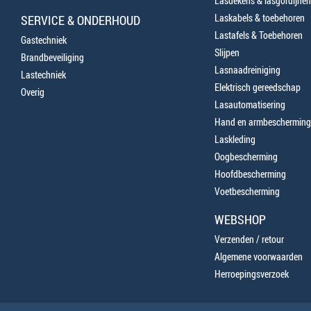
Lasdekens & lasgordijnen
Laskabels & toebehoren
SERVICE & ONDERHOUD
Lastafels & Toebehoren
Gastechniek
Slijpen
Brandbeveiliging
Lasnaadreiniging
Lastechniek
Elektrisch gereedschap
Overig
Lasautomatisering
Hand en armbescherming
Laskleding
Oogbescherming
Hoofdbescherming
Voetbescherming
WEBSHOP
Verzenden / retour
Algemene voorwaarden
Herroepingsverzoek