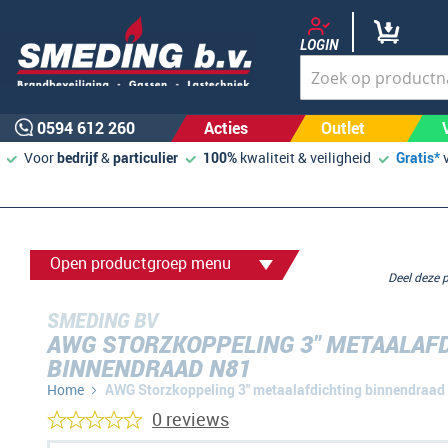
LOGIN
0594 612 260
Acties
Outlet
Voor
bedrijf
&
particulier
100%
kwaliteit & veiligheid
Gratis*
Open productgroep menu
Deel deze
SMEDING BV
AWG STORZKOPPELING 3" METAALAF
BINNENDRAAD N81
Home
AWG Storzkoppeling 3" metaalafdichting binnendraad
0 reviews