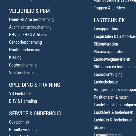
Vlamdovende afvalbakke
Trappen & Ladders
VEILIGHEID & PBM
Hand- en Arm bescherming
LASTECHNIEK
Ademhalingsbescherming
Lasapparatuur
BHV en EHBO Artikelen
Laspistolen & Lastoortse
Gehoorbescherming
Slijtonderdelen
Hoofdbescherming
Plasma apparatuur
Kleding
Lastoevoegmaterialen
Oogbescherming
Stiftlassen en Induction 
Voetbescherming
Lasrookafzuiging
Lastoebehoren
OPLEIDING & TRAINING
Autogeen las- & snijappa
VR Firetrainer
Positioneren & meten
BHV & Herhaling
Lasdekens & lasgordijnen
Laskabels & toebehoren
SERVICE & ONDERHOUD
Lastafels & Toebehoren
Gastechniek
Slijpen
Brandbeveiliging
Lasnaadreiniging