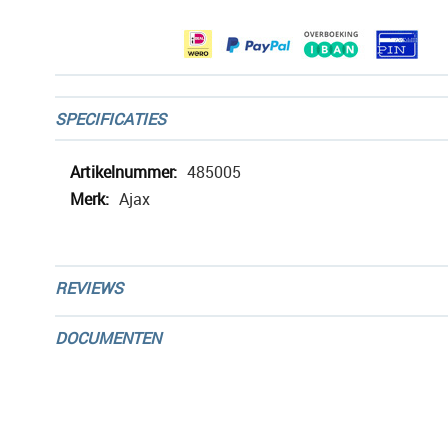
gallerij
SPECIFICATIES
Meer
485005
informatie
Ajax
REVIEWS
DOCUMENTEN