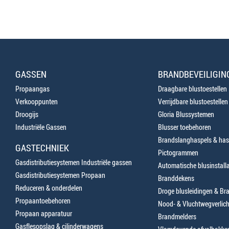
GASSEN
BRANDBEVEILIGIN
Propaangas
Draagbare blustoestellen
Verkooppunten
Verrijdbare blustoestellen
Droogijs
Gloria Blussystemen
Industriële Gassen
Blusser toebehoren
Brandslanghaspels & has
GASTECHNIEK
Pictogrammen
Gasdistributiesystemen Industriële gassen
Automatische blusinstalla
Gasdistributiesystemen Propaan
Branddekens
Reduceren & onderdelen
Droge blusleidingen & B
Propaantoebehoren
Nood- & Vluchtwegverlich
Propaan apparatuur
Brandmelders
Gasflesopslag & cilinderwagens