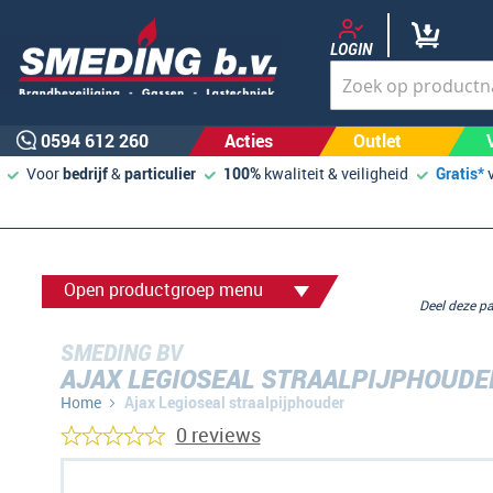
LOGIN
0594 612 260
Acties
Outlet
Voor
bedrijf
&
particulier
100%
kwaliteit & veiligheid
Gratis*
Open productgroep menu
Deel deze 
SMEDING BV
AJAX LEGIOSEAL STRAALPIJPHOUDE
Home
Ajax Legioseal straalpijphouder
0 reviews
Ga