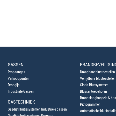
GASSEN
BRANDBEVEILIGIN
Propaangas
Draagbare blustoestellen
Verkooppunten
Verrijdbare blustoestellen
Droogijs
Gloria Blussystemen
Industriële Gassen
Blusser toebehoren
Brandslanghaspels & has
GASTECHNIEK
Pictogrammen
Gasdistributiesystemen Industriële gassen
Automatische blusinstalla
Gasdistributiesystemen Propaan