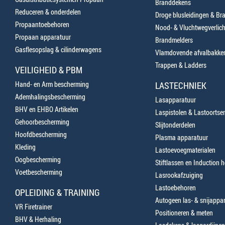
Branddekens
Reduceren & onderdelen
Droge blusleidingen & B
Propaantoebehoren
Nood- & Vluchtwegverlich
Propaan apparatuur
Brandmelders
Gasflesopslag & cilinderwagens
Vlamdovende afvalbakke
Trappen & Ladders
VEILIGHEID & PBM
Hand- en Arm bescherming
LASTECHNIEK
Ademhalingsbescherming
Lasapparatuur
BHV en EHBO Artikelen
Laspistolen & Lastoortse
Gehoorbescherming
Slijtonderdelen
Hoofdbescherming
Plasma apparatuur
Kleding
Lastoevoegmaterialen
Oogbescherming
Stiftlassen en Induction 
Voetbescherming
Lasrookafzuiging
Lastoebehoren
OPLEIDING & TRAINING
Autogeen las- & snijappa
VR Firetrainer
Positioneren & meten
BHV & Herhaling