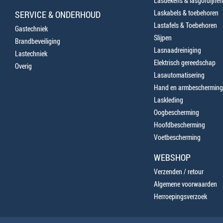
Lasdekens & lasgordijnen
Laskabels & toebehoren
SERVICE & ONDERHOUD
Lastafels & Toebehoren
Gastechniek
Slijpen
Brandbeveiliging
Lasnaadreiniging
Lastechniek
Elektrisch gereedschap
Overig
Lasautomatisering
Hand en armbescherming
Laskleding
Oogbescherming
Hoofdbescherming
Voetbescherming
WEBSHOP
Verzenden / retour
Algemene voorwaarden
Herroepingsverzoek