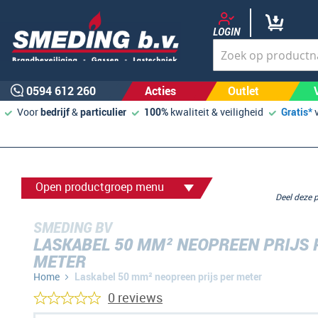
LOGIN
0594 612 260
Acties
Outlet
Voor
bedrijf
&
particulier
100%
kwaliteit & veiligheid
Gratis*
Open productgroep menu
Deel deze
SMEDING BV
LASKABEL 50 MM² NEOPREEN PRIJS 
METER
Home
Laskabel 50 mm² neopreen prijs per meter
0 reviews