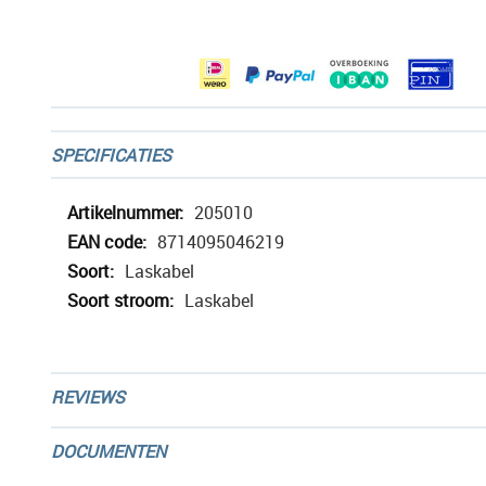
afbeeldingen-
gallerij
SPECIFICATIES
Meer
205010
informatie
8714095046219
Laskabel
Laskabel
REVIEWS
DOCUMENTEN