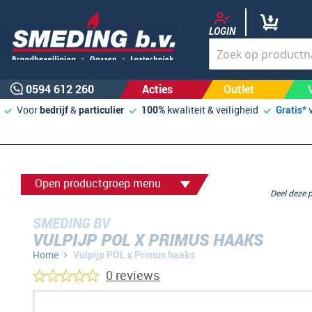
LOGIN
0594 612 260
Acties
Outlet
Voor
bedrijf
&
particulier
100%
kwaliteit & veiligheid
Gratis*
Open productgroep menu
Deel deze
SMEDING BV
VULPIJP POL X PRIMUS HAAKS
Home
Vulpijp POL x Primus haaks
0 reviews
Ga