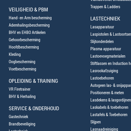
Trappen & Ladders
VEILIGHEID & PBM
Hand- en Arm bescherming
LASTECHNIEK
Ademhalingsbescherming
Lasapparatuur
BHV en EHBO Artikelen
Laspistolen & Lastoortse
Gehoorbescherming
Slijtonderdelen
Hoofdbescherming
Plasma apparatuur
Kleding
Lastoevoegmaterialen
Oogbescherming
Stiftlassen en Induction 
Voetbescherming
Lasrookafzuiging
Lastoebehoren
OPLEIDING & TRAINING
Autogeen las- & snijappa
VR Firetrainer
Positioneren & meten
BHV & Herhaling
Lasdekens & lasgordijnen
Laskabels & toebehoren
SERVICE & ONDERHOUD
Lastafels & Toebehoren
Gastechniek
Slijpen
Brandbeveiliging
Lasnaadreiniging