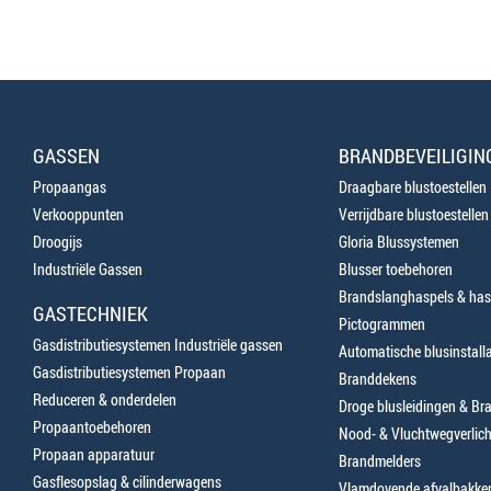
GASSEN
BRANDBEVEILIGIN
Propaangas
Draagbare blustoestellen
Verkooppunten
Verrijdbare blustoestellen
Droogijs
Gloria Blussystemen
Industriële Gassen
Blusser toebehoren
Brandslanghaspels & has
GASTECHNIEK
Pictogrammen
Gasdistributiesystemen Industriële gassen
Automatische blusinstalla
Gasdistributiesystemen Propaan
Branddekens
Reduceren & onderdelen
Droge blusleidingen & B
Propaantoebehoren
Nood- & Vluchtwegverlich
Propaan apparatuur
Brandmelders
Gasflesopslag & cilinderwagens
Vlamdovende afvalbakke