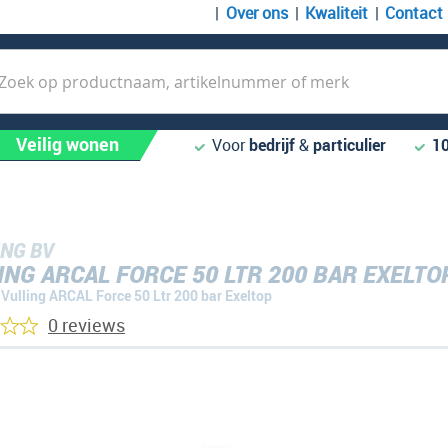
Over ons
Kwaliteit
Contact
k
Veilig wonen
Voor
bedrijf
&
particulier
1
NG BV
ING ARCAL FORCE 50 LTR 200 BAR EXELTO
Vulling ARCAL Force 50 Ltr 200 bar Exeltop
0 reviews