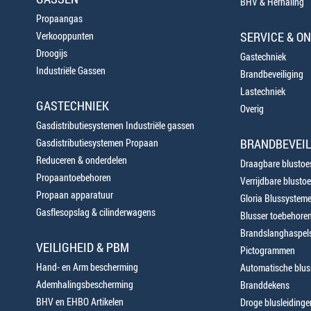
BHV & Herhaling
Propaangas
SERVICE & O
Verkooppunten
Droogijs
Gastechniek
Industriële Gassen
Brandbeveiliging
Lastechniek
GASTECHNIEK
Overig
Gasdistributiesystemen Industriële gassen
BRANDBEVEIL
Gasdistributiesystemen Propaan
Reduceren & onderdelen
Draagbare blustoes
Propaantoebehoren
Verrijdbare blustoe
Propaan apparatuur
Gloria Blussystem
Gasflesopslag & cilinderwagens
Blusser toebehore
Brandslanghaspels
VEILIGHEID & PBM
Pictogrammen
Hand- en Arm bescherming
Automatische blusi
Ademhalingsbescherming
Branddekens
BHV en EHBO Artikelen
Droge blusleiding