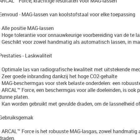
ARCAL™ Force, krachtige resultaten voor MAG-lassen
Eenvoud - MAG-lassen van koolstofstaal voor elke toepassing
• Alle positie MAG-lassen
• Hoge tolerantie voor onnauwkeurige voorbereiding van de te l
• Geschikt voor zowel handmatig als automatisch lassen, in ma
Prestaties - Laskwaliteit
• Optimale las van radiografische kwaliteit met uitstekende 
• Zeer goede inbranding dankzij het hoge CO2-gehalte
• MAG-beschermgas voor sterk belaste onderdelen: een robuuste
• ARCAL™ Force, een beschermgas voor alle doeleinden, is ook p
dunne platen.
• Kan worden gebruikt met gevulde draden, om de lassnelheid of
Gebruiksgemak
• ARCAL™ Force is het robuuste MAG-lasgas, zowel handmatig als
draden.