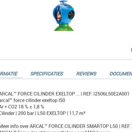
dingen-
ORMATIE
SPECIFICATIES
REVIEWS
DOCUMEN
ARCAL™ FORCE CILINDER EXELTOP ... | REF. I2506L50E2A001
arcal™ force cilinder exeltop l50
Ar + CO2 18 % ± 1,8 %
dingen-
Cilinder | 200 bar | L50 EXELTOP | 11,7 m³
Meer info over ARCAL™ FORCE CILINDER SMARTOP L50 | REF.