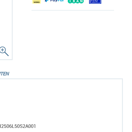
TEN
 I2506L50S2A001