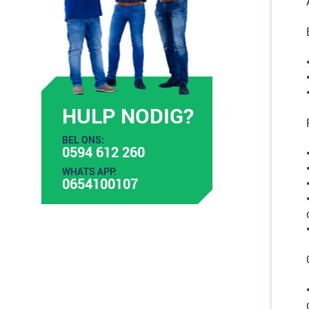
HULP NODIG?
BEL ONS:
0594 612 260
WHATS APP:
0654100107