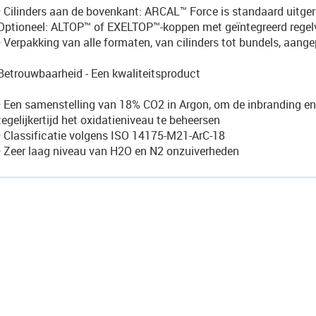
• Cilinders aan de bovenkant: ARCAL™ Force is standaard uitg
Optioneel: ALTOP™ of EXELTOP™-koppen met geïntegreerd regelv
• Verpakking van alle formaten, van cilinders tot bundels, aan
Betrouwbaarheid - Een kwaliteitsproduct
• Een samenstelling van 18% CO2 in Argon, om de inbranding en 
tegelijkertijd het oxidatieniveau te beheersen
• Classificatie volgens ISO 14175-M21-ArC-18
• Zeer laag niveau van H2O en N2 onzuiverheden