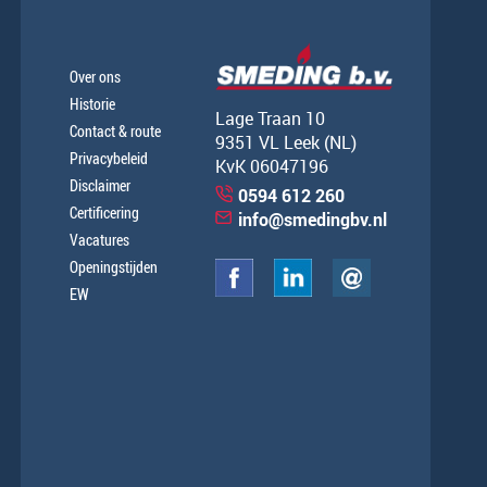
Over ons
Historie
Lage Traan 10
Contact & route
9351 VL Leek (NL)
Privacybeleid
KvK 06047196
Disclaimer
0594 612 260
Certificering
info@smedingbv.nl
Vacatures
Openingstijden
EW