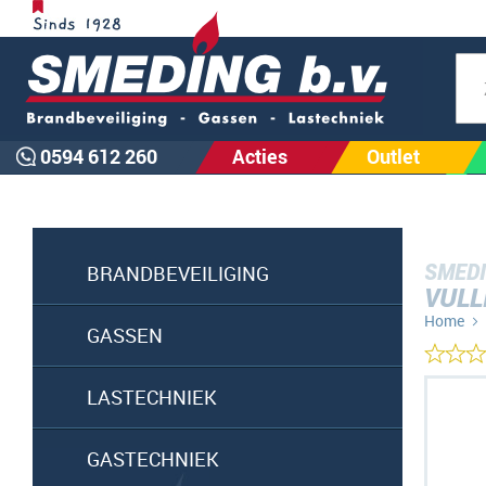
Zoe
0594 612 260
Acties
Outlet
SMEDI
BRANDBEVEILIGING
VULL
Home
GASSEN
Ga
LASTECHNIEK
naar
het
GASTECHNIEK
einde