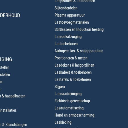
Laspistolen & Lastoortsen
Slijtonderdelen
NDERHOUD
Plasma apparatuur
Lastoevoegmaterialen
Stiftlassen en Induction heating
Lasrookafzuiging
Lastoebehoren
Autogeen las- & snijapparatuur
Positioneren & meten
IGING
Lasdekens & lasgordijnen
tellen
Laskabels & toebehoren
stellen
Lastafels & Toebehoren
en
Slijpen
n
Lasnaadreiniging
 & haspelkasten
Elektrisch gereedschap
Lasautomatisering
nstallaties
Hand en armbescherming
Laskleding
en & Brandslangen