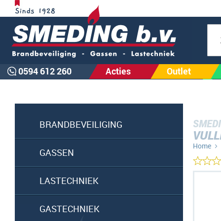
Zoe
0594 612 260
Acties
Outlet
SMEDI
BRANDBEVEILIGING
VULL
Home
GASSEN
Ga
LASTECHNIEK
naar
het
GASTECHNIEK
einde