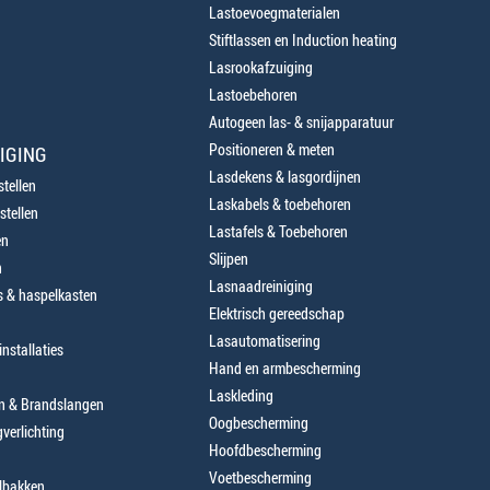
Lastoevoegmaterialen
Stiftlassen en Induction heating
Lasrookafzuiging
Lastoebehoren
Autogeen las- & snijapparatuur
Positioneren & meten
IGING
Lasdekens & lasgordijnen
tellen
Laskabels & toebehoren
stellen
Lastafels & Toebehoren
en
Slijpen
n
Lasnaadreiniging
 & haspelkasten
Elektrisch gereedschap
Lasautomatisering
nstallaties
Hand en armbescherming
Laskleding
en & Brandslangen
Oogbescherming
verlichting
Hoofdbescherming
Voetbescherming
lbakken