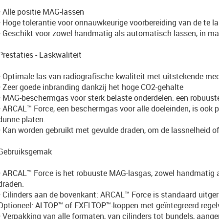
• Alle positie MAG-lassen
• Hoge tolerantie voor onnauwkeurige voorbereiding van de te l
• Geschikt voor zowel handmatig als automatisch lassen, in ma
Prestaties - Laskwaliteit
• Optimale las van radiografische kwaliteit met uitstekende 
• Zeer goede inbranding dankzij het hoge CO2-gehalte
• MAG-beschermgas voor sterk belaste onderdelen: een robuuste
• ARCAL™ Force, een beschermgas voor alle doeleinden, is ook p
dunne platen.
• Kan worden gebruikt met gevulde draden, om de lassnelheid of
Gebruiksgemak
• ARCAL™ Force is het robuuste MAG-lasgas, zowel handmatig als
draden.
• Cilinders aan de bovenkant: ARCAL™ Force is standaard uitg
Optioneel: ALTOP™ of EXELTOP™-koppen met geïntegreerd regelv
• Verpakking van alle formaten, van cilinders tot bundels, aan