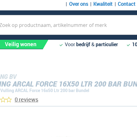
Over ons
Kwaliteit
Contact
k
Veilig wonen
Voor
bedrijf
&
particulier
1
NG BV
ING ARCAL FORCE 16X50 LTR 200 BAR BU
Vulling ARCAL Force 16x50 Ltr 200 bar Bundel
0 reviews