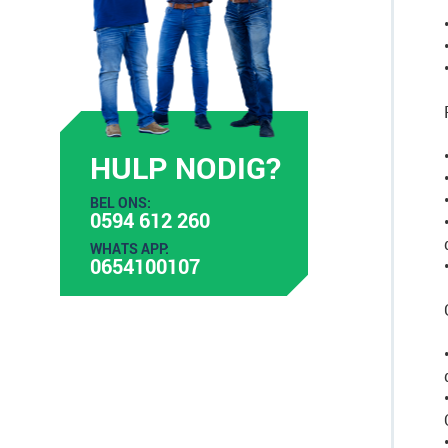
HULP NODIG?
BEL ONS:
0594 612 260
WHATS APP:
0654100107