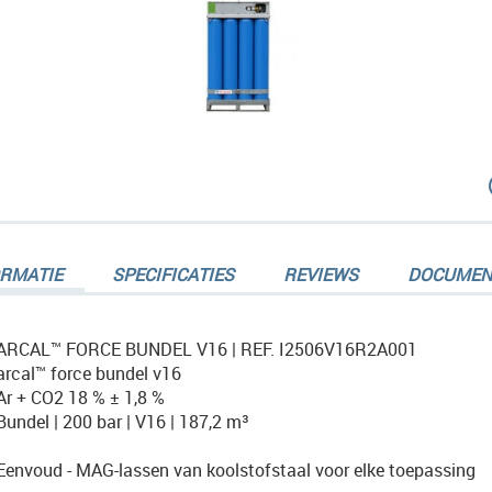
dingen-
ORMATIE
SPECIFICATIES
REVIEWS
DOCUMEN
ARCAL™ FORCE BUNDEL V16 | REF. I2506V16R2A001
arcal™ force bundel v16
Ar + CO2 18 % ± 1,8 %
dingen-
Bundel | 200 bar | V16 | 187,2 m³
Eenvoud - MAG-lassen van koolstofstaal voor elke toepassing