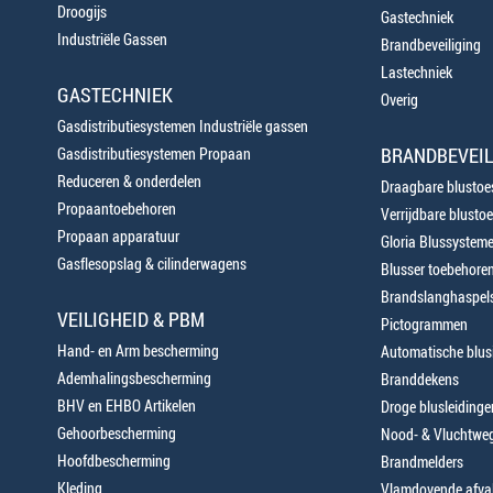
Droogijs
Gastechniek
Industriële Gassen
Brandbeveiliging
Lastechniek
GASTECHNIEK
Overig
Gasdistributiesystemen Industriële gassen
BRANDBEVEIL
Gasdistributiesystemen Propaan
Reduceren & onderdelen
Draagbare blustoes
Propaantoebehoren
Verrijdbare blustoe
Propaan apparatuur
Gloria Blussystem
Gasflesopslag & cilinderwagens
Blusser toebehore
Brandslanghaspels
VEILIGHEID & PBM
Pictogrammen
Hand- en Arm bescherming
Automatische blusi
Ademhalingsbescherming
Branddekens
BHV en EHBO Artikelen
Droge blusleiding
Gehoorbescherming
Nood- & Vluchtweg
Hoofdbescherming
Brandmelders
Kleding
Vlamdovende afva