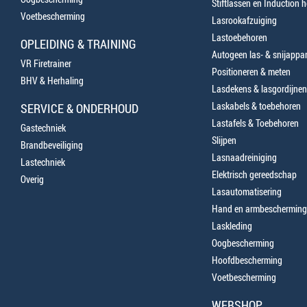
Stiftlassen en Induction 
Voetbescherming
Lasrookafzuiging
Lastoebehoren
OPLEIDING & TRAINING
Autogeen las- & snijappa
VR Firetrainer
Positioneren & meten
BHV & Herhaling
Lasdekens & lasgordijnen
Laskabels & toebehoren
SERVICE & ONDERHOUD
Lastafels & Toebehoren
Gastechniek
Slijpen
Brandbeveiliging
Lasnaadreiniging
Lastechniek
Elektrisch gereedschap
Overig
Lasautomatisering
Hand en armbescherming
Laskleding
Oogbescherming
Hoofdbescherming
Voetbescherming
WEBSHOP