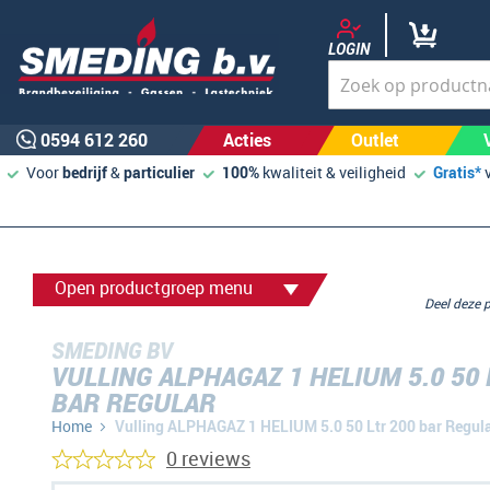
LOGIN
0594 612 260
Acties
Outlet
Voor
bedrijf
&
particulier
100%
kwaliteit & veiligheid
Gratis*
Open productgroep menu
Deel deze
SMEDING BV
VULLING ALPHAGAZ 1 HELIUM 5.0 50 
BAR REGULAR
Home
Vulling ALPHAGAZ 1 HELIUM 5.0 50 Ltr 200 bar Regul
0 reviews