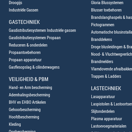
Droogijs
Gloria Blussystemen
Industriële Gassen
Blusser toebehoren
Brandslanghaspels & has
GASTECHNIEK
Pictogrammen
Gasdistributiesystemen Industriële gassen
Automatische blusinstalla
Gasdistributiesystemen Propaan
Branddekens
Reduceren & onderdelen
Droge blusleidingen & B
Propaantoebehoren
Nood- & Vluchtwegverlich
Propaan apparatuur
Brandmelders
Gasflesopslag & cilinderwagens
Vlamdovende afvalbakke
Trappen & Ladders
VEILIGHEID & PBM
Hand- en Arm bescherming
LASTECHNIEK
Ademhalingsbescherming
Lasapparatuur
BHV en EHBO Artikelen
Laspistolen & Lastoortse
Gehoorbescherming
Slijtonderdelen
Hoofdbescherming
Plasma apparatuur
Kleding
Lastoevoegmaterialen
Oogbescherming