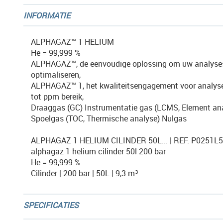
afbeeldingen-
INFORMATIE
gallerij
ALPHAGAZ™ 1 HELIUM
He = 99,999 %
ALPHAGAZ™, de eenvoudige oplossing om uw analyse
optimaliseren,
ALPHAGAZ™ 1, het kwaliteitsengagement voor analyse
tot ppm bereik,
Draaggas (GC) Instrumentatie gas (LCMS, Element an
Spoelgas (TOC, Thermische analyse) Nulgas
ALPHAGAZ 1 HELIUM CILINDER 50L... | REF. P0251
alphagaz 1 helium cilinder 50l 200 bar
He = 99,999 %
Cilinder | 200 bar | 50L | 9,3 m³
SPECIFICATIES