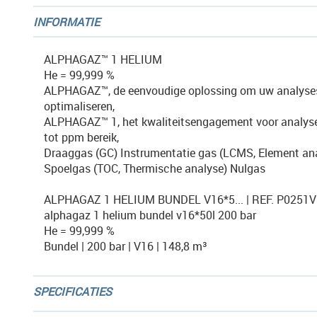
afbeeldingen-
INFORMATIE
gallerij
ALPHAGAZ™ 1 HELIUM
He = 99,999 %
ALPHAGAZ™, de eenvoudige oplossing om uw analyse
optimaliseren,
ALPHAGAZ™ 1, het kwaliteitsengagement voor analyse
tot ppm bereik,
Draaggas (GC) Instrumentatie gas (LCMS, Element an
Spoelgas (TOC, Thermische analyse) Nulgas
ALPHAGAZ 1 HELIUM BUNDEL V16*5... | REF. P0251
alphagaz 1 helium bundel v16*50l 200 bar
He = 99,999 %
Bundel | 200 bar | V16 | 148,8 m³
SPECIFICATIES