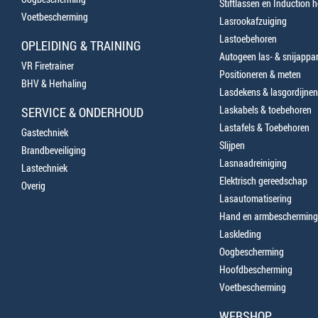
Stiftlassen en Induction 
Voetbescherming
Lasrookafzuiging
Lastoebehoren
OPLEIDING & TRAINING
Autogeen las- & snijappa
VR Firetrainer
Positioneren & meten
BHV & Herhaling
Lasdekens & lasgordijnen
Laskabels & toebehoren
SERVICE & ONDERHOUD
Lastafels & Toebehoren
Gastechniek
Slijpen
Brandbeveiliging
Lasnaadreiniging
Lastechniek
Elektrisch gereedschap
Overig
Lasautomatisering
Hand en armbescherming
Laskleding
Oogbescherming
Hoofdbescherming
Voetbescherming
WEBSHOP