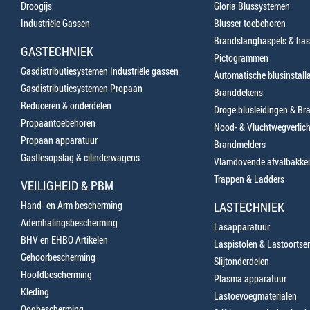
Droogijs
Gloria Blussystemen
Industriële Gassen
Blusser toebehoren
Brandslanghaspels & has
GASTECHNIEK
Pictogrammen
Gasdistributiesystemen Industriële gassen
Automatische blusinstalla
Gasdistributiesystemen Propaan
Branddekens
Reduceren & onderdelen
Droge blusleidingen & B
Propaantoebehoren
Nood- & Vluchtwegverlich
Propaan apparatuur
Brandmelders
Gasflesopslag & cilinderwagens
Vlamdovende afvalbakke
Trappen & Ladders
VEILIGHEID & PBM
Hand- en Arm bescherming
LASTECHNIEK
Ademhalingsbescherming
Lasapparatuur
BHV en EHBO Artikelen
Laspistolen & Lastoortse
Gehoorbescherming
Slijtonderdelen
Hoofdbescherming
Plasma apparatuur
Kleding
Lastoevoegmaterialen
Oogbescherming