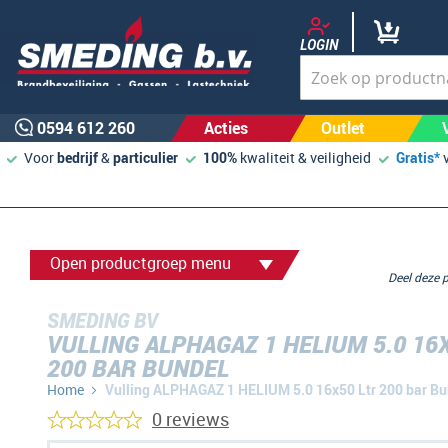
LOGIN
0594 612 260
Acties
Outlet
Voor
bedrijf
&
particulier
100%
kwaliteit & veiligheid
Gratis*
Open productgroep menu
Deel deze
SMEDING BV
VULLING ALPHAGAZ 1 HELIUM 5.0 16
200 BAR BUNDEL
Home
Vulling ALPHAGAZ 1 HELIUM 5.0 16x50 Ltr 200 bar Bu
0 reviews